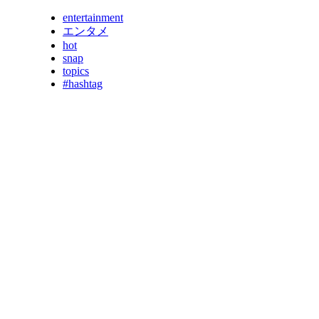
entertainment
エンタメ
hot
snap
topics
#hashtag