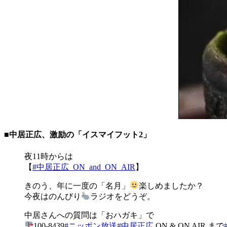
■中居正広、激励の「イスマイフット2」
夜11時からは
【
#中居正広_ON_and_ON_AIR
】
きのう、年に一度の「名月」
楽しめましたか？
今夜はのんびり
ラジオをどうぞ。
中居さんへの質問は「おハガキ」で
100-8439
#ニッポン放送
#中居正広
ON & ON AIR まで