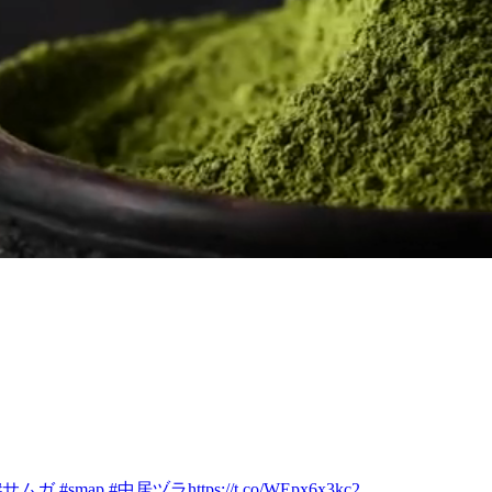
#サムガ
#smap
#中居ヅラ
https://t.co/WEpx6x3kc2