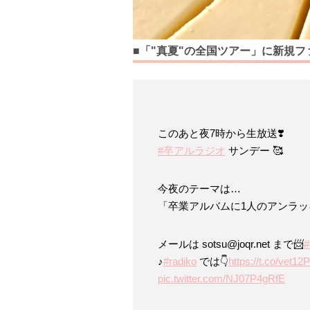
■「"真夏"の全国ツアー」に新規
このあと夜7時から生放送❣️
#卒アルラジオ
サンデー 🥰
今夜のテーマは…
「卒業アルバムに1人のアンラッ
メールは sotsu@joqr.net まで📨
♪
#radiko
では👇
https://t.co/vet1
pic.twitter.com/NJ07P4gRfE