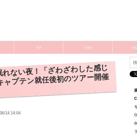
hot
snap
top
に眠れない夜！「ざわざわした感じ
キャプテン就任後初のツアー開催
06/14 14:04
G