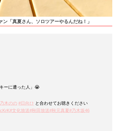
ファン「真夏さん、ソロツアーやるんだね！」
キーに遭った人」😭
#乃木のの
#日向ひ
と合わせてお聴きください
2PcKrK
#文化放送
#秋田放送
#秋元真夏
#乃木坂46