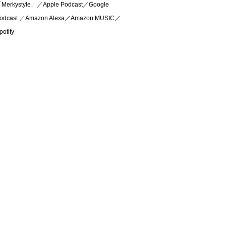
Merkystyle」／Apple Podcast／Google
odcast ／Amazon Alexa／Amazon MUSIC／
potify