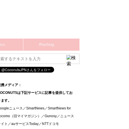
ics
#hashtag
提携メディア：
COCONUTSは下記サービスに記事を提供してお
ります。
oogleニュース／SmartNews／SmartNews for
docomo（旧マイマガジン）／Gunosy／ニュース
ライト／auサービスToday／NTTドコモ