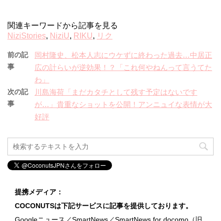
関連キーワードから記事を見る
NiziStories
,
NiziU
,
RIKU
,
リク
前の記
岡村隆史、松本人志にウケずに終わった過去…中居正
事
広の計らいが逆効果！？「これ何やねんって言うてた
わ」
次の記
川島海荷「まだカタチとして残す予定はないです
事
が…」貴重なショットを公開！アンニュイな表情が大
好評
提携メディア：
COCONUTSは下記サービスに記事を提供しております。
Googleニュース／SmartNews／SmartNews for docomo（旧