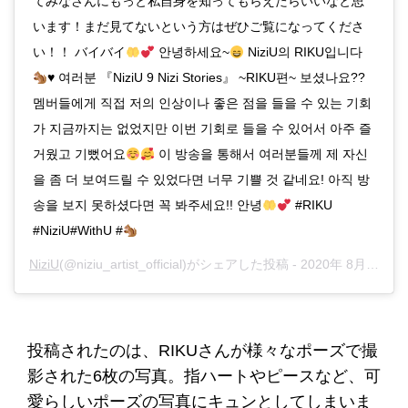
てみなさんにもっと私自身を知ってもらえたらいいなと思
います！まだ見てないという方はぜひご覧になってくださ
い！！ バイバイ
안녕하세요~
NiziU의 RIKU입니다
♥️
여러분 『NiziU 9 Nizi Stories』 ~RIKU편~ 보셨나요??
멤버들에게 직접 저의 인상이나 좋은 점을 들을 수 있는 기회
가 지금까지는 없었지만 이번 기회로 들을 수 있어서 아주 즐
거웠고 기뻤어요
이 방송을 통해서 여러분들께 제 자신
을 좀 더 보여드릴 수 있었다면 너무 기쁠 것 같네요! 아직 방
송을 보지 못하셨다면 꼭 봐주세요!! 안녕
#RIKU
#NiziU#WithU #
NiziU
(@niziu_artist_official)がシェアした投稿 -
2020年 8月月20日午後11時08分PDT
投稿されたのは、RIKUさんが様々なポーズで撮
影された6枚の写真。指ハートやピースなど、可
愛らしいポーズの写真にキュンとしてしまいま