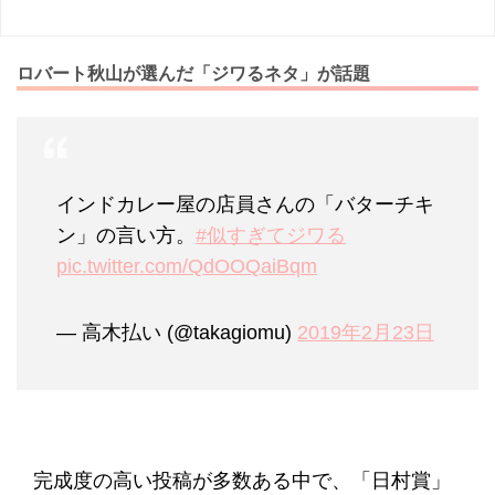
ロバート秋山が選んだ「ジワるネタ」が話題
インドカレー屋の店員さんの「バターチキ
ン」の言い方。
#似すぎてジワる
pic.twitter.com/QdOOQaiBqm
— 高木払い (@takagiomu)
2019年2月23日
完成度の高い投稿が多数ある中で、「日村賞」