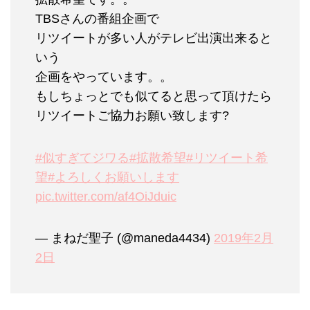
TBSさんの番組企画で
リツイートが多い人がテレビ出演出来ると
いう
企画をやっています。。
もしちょっとでも似てると思って頂けたら
リツイートご協力お願い致します?
#似すぎてジワる
#拡散希望
#リツイート希
望
#よろしくお願いします
pic.twitter.com/af4OiJduic
— まねだ聖子 (@maneda4434)
2019年2月
2日