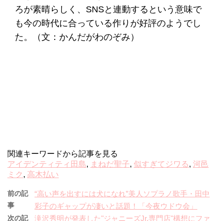
ろが素晴らしく、SNSと連動するという意味で
も今の時代に合っている作りが好評のようでし
た。（文：かんだがわのぞみ）
関連キーワードから記事を見る
アイデンティティ田島
,
まねだ聖子
,
似すぎてジワる
,
河邑
ミク
,
高木払い
前の記
“高い声を出すには犬になれ”美人ソプラノ歌手・田中
事
彩子のギャップが凄いと話題！「今夜ウドウ会」
次の記
滝沢秀明が発表した"ジャニーズJr.専門店"構想にファ