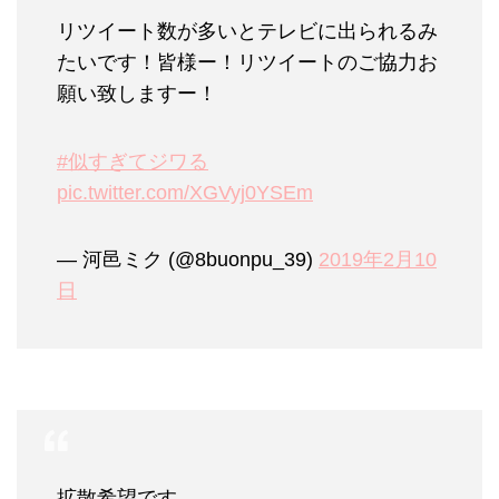
リツイート数が多いとテレビに出られるみ
たいです！皆様ー！リツイートのご協力お
願い致しますー！
#似すぎてジワる
pic.twitter.com/XGVyj0YSEm
— 河邑ミク (@8buonpu_39)
2019年2月10
日
拡散希望です。。