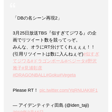
「DBの名シーン再現2」
3月25日放送TBS『似すぎてジワる』の企
画でリツイート数を競ってっぞ。
みんな、オラにRT分けてくれぇぇぇ！！
(引用リツイートは数に入んねぇぞ)
#似すぎ
てジワる
#ドラゴンボール
#ベジータ
#野沢
雅子
#見浦彰彦
#DRAGONBALL
#Goku
#Vegeta
Please RT！
pic.twitter.com/YqRNUAK8F1
— アイデンティティ田島 (@iden_taji)