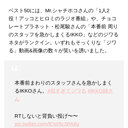
ベスト50には、Mr.シャチホコさんの「1人2
役！アッコとヒロミのラジオ番組」や、チョコ
レートプラネット・松尾駿さんの「本番前 周り
のスタッフを急かしまくるIKKO」などのジワる
ネタがランクイン。いずれもそっくりな「ジワ
る」動画&画像の数々が笑いを誘いました。
本番前まわりのスタッフさんを急かしまく
るIKKOさん。
#似すぎてジワる
#IKKO姉さ
ん
RTしないと背負い投げ〜〜
pic.twitter.com/fCW5c3PA8u