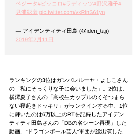
ベジータ
#ピッコロ
#ラディッツ
#野沢雅子
#
見浦彰彦
pic.twitter.com/vxRlnS61yn
— アイデンティティ田島 (@iden_taji)
2019年2月11日
ランキングの3位はガンバレルーヤ・よしこさん
の「私にそっくりな子に会いました」。2位は、
横澤夏子さんの「高校生カップルのくそつまら
ない寝起きドッキリ」がランクインする中、1位
に輝いたのは6万以上のRTを記録したアイデン
ティティ田島さんの「DBの名シーン再現」した
動画。“ドラゴンボール芸人”軍団が総出演した