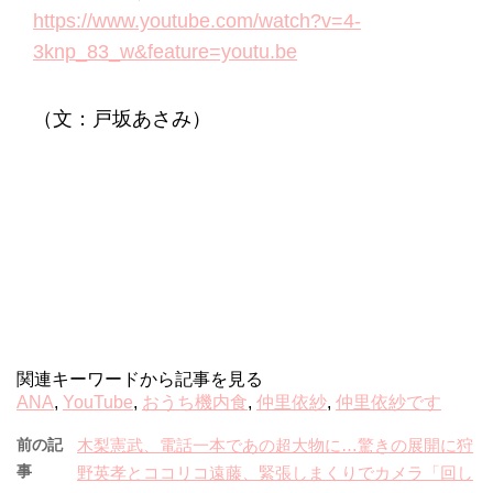
https://www.youtube.com/watch?v=4-
3knp_83_w&feature=youtu.be
（文：戸坂あさみ）
関連キーワードから記事を見る
ANA
,
YouTube
,
おうち機内食
,
仲里依紗
,
仲里依紗です
前の記
木梨憲武、電話一本であの超大物に…驚きの展開に狩
事
野英孝とココリコ遠藤、緊張しまくりでカメラ「回し