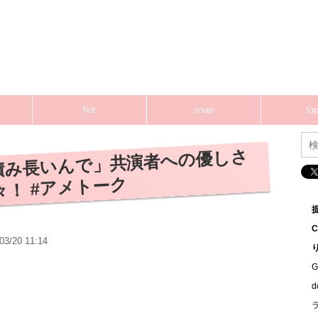
hot
snap
top
積み長いんで」共演者への優しさ
！ #アメトーク
03/20 11:14
G