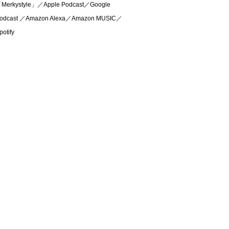
Merkystyle」／Apple Podcast／Google
odcast ／Amazon Alexa／Amazon MUSIC／
potify