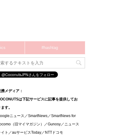
ics
#hashtag
提携メディア：
COCONUTSは下記サービスに記事を提供してお
ります。
oogleニュース／SmartNews／SmartNews for
docomo（旧マイマガジン）／Gunosy／ニュース
ライト／auサービスToday／NTTドコモ