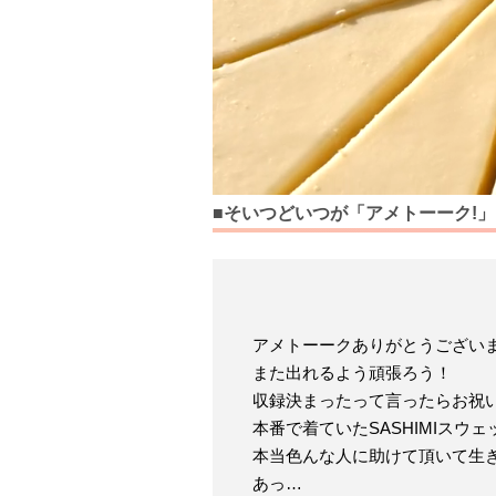
■そいつどいつが「アメトーーク!
アメトーークありがとうござい
また出れるよう頑張ろう！
収録決まったって言ったらお祝
本番で着ていたSASHIMIスウ
本当色んな人に助けて頂いて生
あっ…