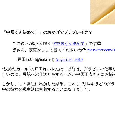
「中居くん決めて！」のおかげでプチブレイク？
この後23:58からTBS「
#中居くん決めて
」です📺
皆さん、夜更かしして観てくださいね💚
pic.twitter.com
— 戸田れい (@toda_rei)
August 26, 2019
"決めたガール"の戸田れいさんは、以前は、グラビアの仕
しいのに、母親への仕送りをするべきか中居正広さんにお悩
しかし、この番組に出演した結果、これまで月4本ほどのグラビ
中の彼女の私生活に密着することになりました。