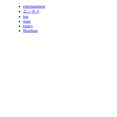
entertainment
エンタメ
hot
snap
topics
#hashtag