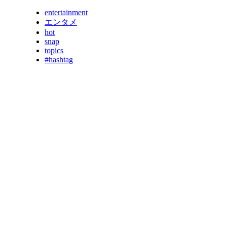
entertainment
エンタメ
hot
snap
topics
#hashtag