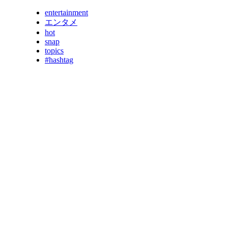
entertainment
エンタメ
hot
snap
topics
#hashtag