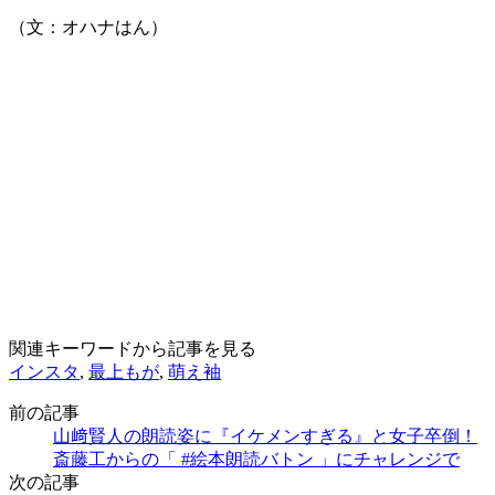
（文：オハナはん）
関連キーワードから記事を見る
インスタ
,
最上もが
,
萌え袖
前の記事
山﨑賢人の朗読姿に『イケメンすぎる』と女子卒倒！
斎藤工からの「 #絵本朗読バトン 」にチャレンジで
次の記事