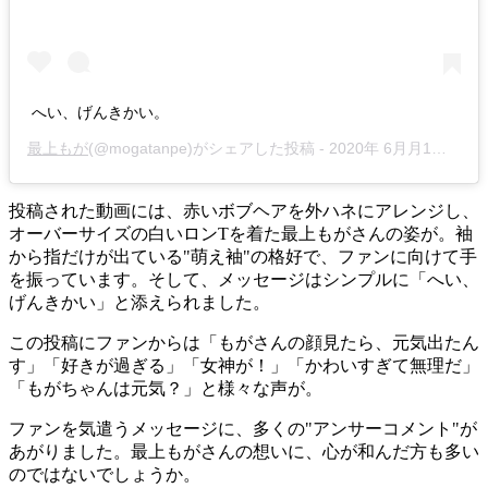
へい、げんきかい。
最上もが
(@mogatanpe)がシェアした投稿 -
2020年 6月月1日午前4時05分PDT
投稿された動画には、赤いボブヘアを外ハネにアレンジし、
オーバーサイズの白いロンTを着た最上もがさんの姿が。袖
から指だけが出ている"萌え袖"の格好で、ファンに向けて手
を振っています。そして、メッセージはシンプルに「へい、
げんきかい」と添えられました。
この投稿にファンからは「もがさんの顔見たら、元気出たん
す」「好きが過ぎる」「女神が！」「かわいすぎて無理だ」
「もがちゃんは元気？」と様々な声が。
ファンを気遣うメッセージに、多くの"アンサーコメント"が
あがりました。最上もがさんの想いに、心が和んだ方も多い
のではないでしょうか。