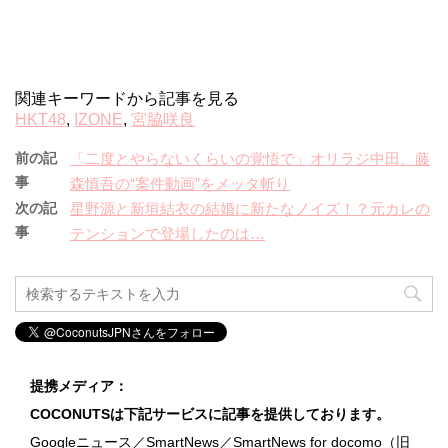
関連キーワードから記事を見る
HKT48
,
IZONE
,
宮脇咲良
前の記
「二度とやらないくらいの覚悟で」オリラジ中田、藤
事
森慎吾の“案件動画”をメッタ斬り
次の記
星野源と新垣結衣の結婚に新たなノイズ！？元カレの
事
テンションで登場したのは…
提携メディア：
COCONUTSは下記サービスに記事を提供しております。
Googleニュース／SmartNews／SmartNews for docomo（旧