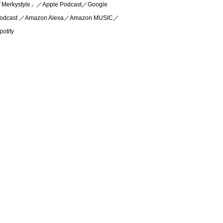
Merkystyle」／Apple Podcast／Google
odcast ／Amazon Alexa／Amazon MUSIC／
potify