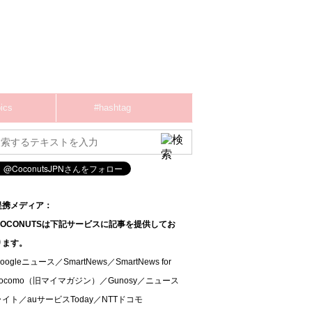
ics
#hashtag
提携メディア：
COCONUTSは下記サービスに記事を提供してお
ります。
oogleニュース／SmartNews／SmartNews for
docomo（旧マイマガジン）／Gunosy／ニュース
ライト／auサービスToday／NTTドコモ