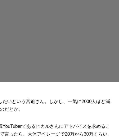
したいという宮迫さん。しかし、一気に2000人ほど減
のだとか。
YouTuberであるヒカルさんにアドバイスを求めるこ
で言ったら、大体アベレージで20万から30万くらい