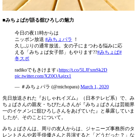
■みちょぱが語る舘ひろしの魅力
今日の夜11時からは
ニッポン放送
#みちょパラ
！
久しぶりの通常放送。女の子にまつわる悩みに応
える「みちょぱ女子部」もやります??
#みちょぱ
#
冬スポ
radikoでもきけます↓
https://t.co/5LJFxmSk2D
pic.twitter.com/XZ0OAajzx1
— ＃みちょパラ (@michopara)
March 1, 2020
先日放送された『おしゃれイズム』（日本テレビ系）で、み
ちょぱさんの親友・ちぴたんさんが『みちょぱさんは芸能界
一のイケメンに舘ひろしさんをあげていた』と暴露していま
したが、そのことについて。
みちょぱさんは、周りの友人からは、ジャニーズ事務所のタ
レントさんや若手俳優さんと共演すると「どうだった？」な