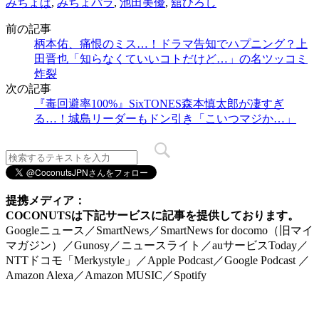
みちょぱ
,
みちょパラ
,
池田美優
,
舘ひろし
前の記事
柄本佑、痛恨のミス…！ドラマ告知でハプニング？上
田晋也「知らなくていいコトだけど…」の名ツッコミ
炸裂
次の記事
『毒回避率100%』SixTONES森本慎太郎が凄すぎ
る…！城島リーダーもドン引き「こいつマジか…」
提携メディア：
COCONUTSは下記サービスに記事を提供しております。
Googleニュース／SmartNews／SmartNews for docomo（旧マイ
マガジン）／Gunosy／ニュースライト／auサービスToday／
NTTドコモ「Merkystyle」／Apple Podcast／Google Podcast ／
Amazon Alexa／Amazon MUSIC／Spotify