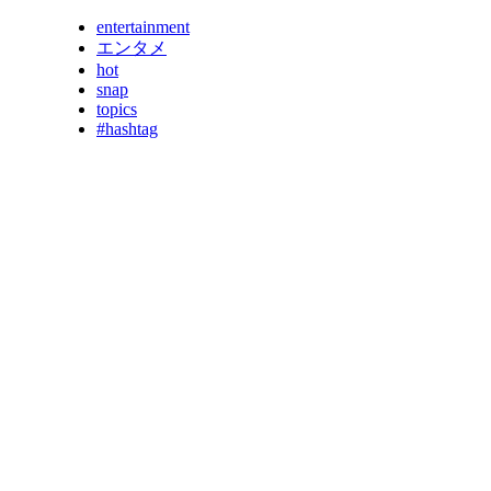
entertainment
エンタメ
hot
snap
topics
#hashtag