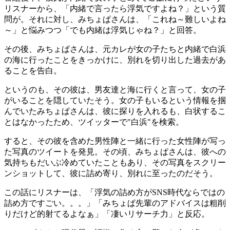
リスナーから、「内緒で言ったら浮気ですよね？」という質
問が。それに対し、みちょぱさんは、「これね～難しいよね
～」と悩みつつ「でも内緒は浮気じゃね？」と回答。
その後、みちょぱさんは、元カレが女の子たちと内緒で白浜
の海に行ったことをきっかけに、別れを切り出した過去があ
ることを告白。
というのも、その彼は、男友達と海に行くと言って、女の子
がいることを隠していたそう。女の子もいるという情報を掴
んでいたみちょぱさんは、彼に探りを入れるも、白状するこ
とはなかったため、ツイッターで"白浜"を検索。
すると、その彼を含めた男性陣と一緒に行った女性陣が写っ
た写真のツイートを発見。その頃、みちょぱさんは、彼への
気持ちもだいぶ冷めていたこともあり、その写真をスクリー
ンショットして、彼に詰め寄り、別れに至ったのだそう。
この話にリスナーは、「浮気の詰め方がSNS時代ならではの
詰め方ですごい。。。」「みちょぱ先輩のアドバイスは粗削
りだけど的射てるよなぁ」「凄いリサーチ力」と反応。