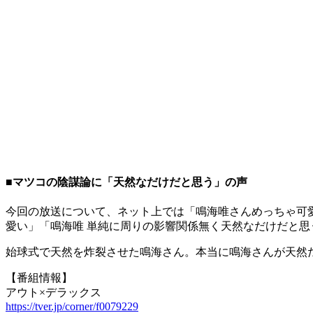
■マツコの陰謀論に「天然なだけだと思う」の声
今回の放送について、ネット上では「鳴海唯さんめっちゃ可
愛い」「鳴海唯 単純に周りの影響関係無く天然なだけだと
始球式で天然を炸裂させた鳴海さん。本当に鳴海さんが天然
【番組情報】
アウト×デラックス
https://tver.jp/corner/f0079229