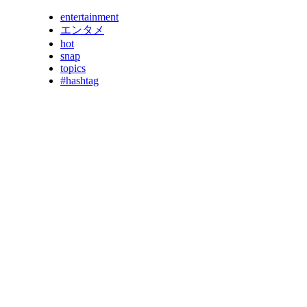
entertainment
エンタメ
hot
snap
topics
#hashtag