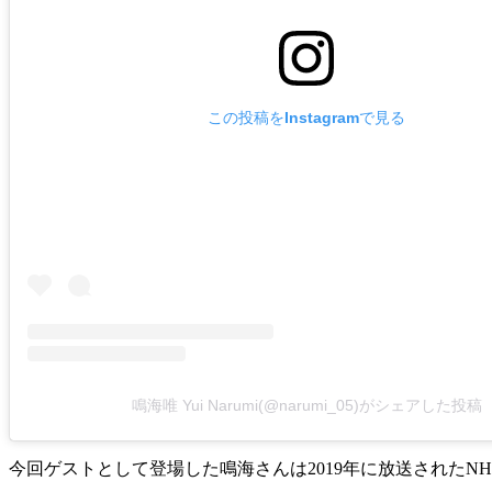
この投稿をInstagramで見る
鳴海唯 Yui Narumi(@narumi_05)がシェアした投稿
今回ゲストとして登場した鳴海さんは2019年に放送された