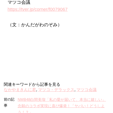
マツコ会議
https://tver.jp/corner/f0079067
（文：かんだがわのぞみ）
関連キーワードから記事を見る
なかやまきんに君
,
マツコ・デラックス
,
マツコ会議
前の記
NMB48白間美瑠「私の愛が届いて、本当に嬉しい」
事
念願のコラボ実現に喜び爆発！「ヤバい！どうしよ
う！？」