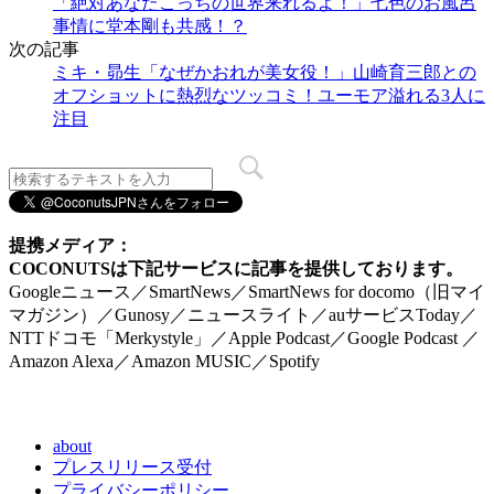
「絶対あなたこっちの世界来れるよ！」七色のお風呂
事情に堂本剛も共感！？
次の記事
ミキ・昴生「なぜかおれが美女役！」山崎育三郎との
オフショットに熱烈なツッコミ！ユーモア溢れる3人に
注目
提携メディア：
COCONUTSは下記サービスに記事を提供しております。
Googleニュース／SmartNews／SmartNews for docomo（旧マイ
マガジン）／Gunosy／ニュースライト／auサービスToday／
NTTドコモ「Merkystyle」／Apple Podcast／Google Podcast ／
Amazon Alexa／Amazon MUSIC／Spotify
about
プレスリリース受付
プライバシーポリシー