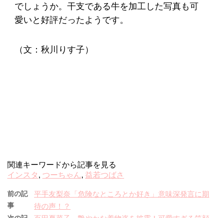
でしょうか。干支である牛を加工した写真も可
愛いと好評だったようです。
（文：秋川りす子）
関連キーワードから記事を見る
インスタ
,
つーちゃん
,
益若つばさ
前の記
平手友梨奈「危険なところとか好き」意味深発言に期
事
待の声！？
次の記