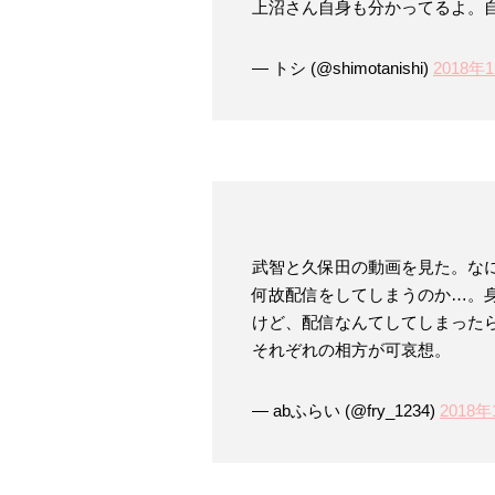
上沼さん自身も分かってるよ。
— トシ (@shimotanishi)
2018年
武智と久保田の動画を見た。な
何故配信をしてしまうのか…。
けど、配信なんてしてしまった
それぞれの相方が可哀想。
— abふらい (@fry_1234)
2018