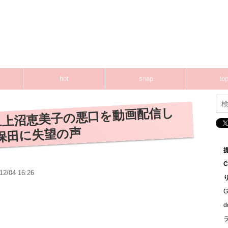
hot
snap
top
1上沼恵美子の悪口を動画配信し
保田に失望の声
12/04 16:26
G