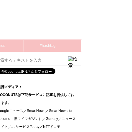
ics
#hashtag
提携メディア：
COCONUTSは下記サービスに記事を提供してお
ります。
oogleニュース／SmartNews／SmartNews for
docomo（旧マイマガジン）／Gunosy／ニュース
ライト／auサービスToday／NTTドコモ