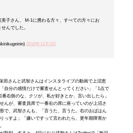
美子さん、 M-1に携わる方々、すべての方々にお
ませんでした。
ikugeinin)
2018年12月3日
、久保田さんと武智さんはインスタライブの動画で上沼恵
「自分の感情だけで審査せんとってください」「1点で
1番右側のな、クソが、私が好きとか、言い出したら」
せんが、審査員席で一番右の席に座っていのが上沼さ
形で、武智さんも、「言うた、言うた。右のおばはん
りっすよ」「嫌いですって言われたら、更年期障害か
。
殺到。すると、4日になり武智さんはTwitterで「昨日