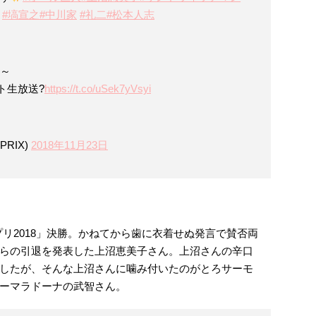
#塙宣之
#中川家
#礼二
#松本人志
分～
ト生放送?
https://t.co/uSek7yVsyi
PRIX)
2018年11月23日
ンプリ2018」決勝。かねてから歯に衣着せぬ発言で賛否両
らの引退を発表した上沼恵美子さん。上沼さんの辛口
したが、そんな上沼さんに噛み付いたのがとろサーモ
ーマラドーナの武智さん。