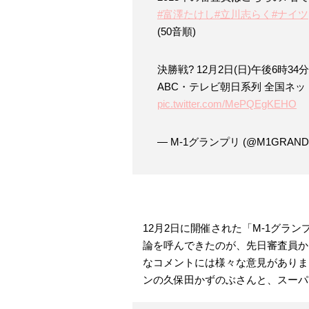
#富澤たけし
#立川志らく
#ナイツ
(50音順)
決勝戦? 12月2日(日)午後6時34
ABC・テレビ朝日系列 全国ネッ
pic.twitter.com/MePQEgKEHO
— M-1グランプリ (@M1GRAND
12月2日に開催された「M-1グラ
論を呼んできたのが、先日審査員か
なコメントには様々な意見がありま
ンの久保田かずのぶさんと、スーパ