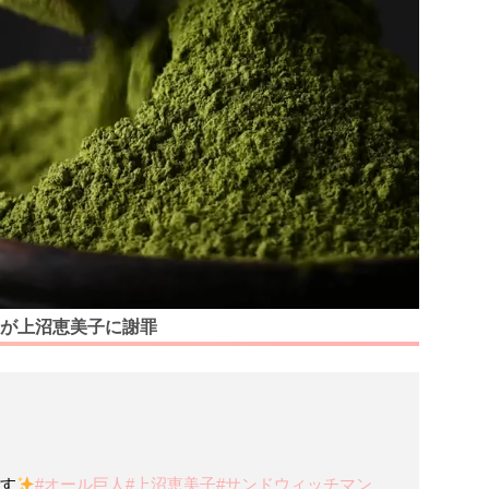
が上沼恵美子に謝罪
です
#オール巨人
#上沼恵美子
#サンドウィッチマン