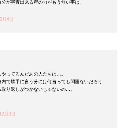
自分が審査出来る程の力がもう無い事は。
12月4日
にやってるんだあの人たちは…。
身内で勝手に言う分には何言っても問題ないだろう
ら取り返しがつかないじゃないの…。
年12月3日