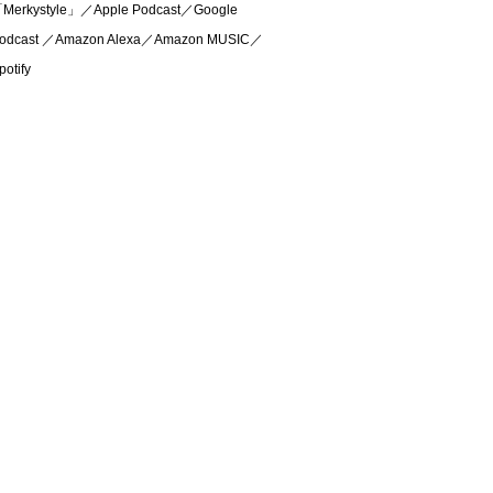
Merkystyle」／Apple Podcast／Google
odcast ／Amazon Alexa／Amazon MUSIC／
potify