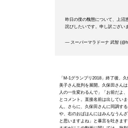
昨日の僕の醜態について、上沼恵
詫びしたいです。申し訳ござい
— スーパーマラドーナ 武智 (@hikin
「M-1グランプリ2018」終了後
美子さん批判を展開。久保田さんは
人の一生変わるんで」「お前だよ、
とコメント。直接名前は出していま
ん。さらに、久保田さんに同調する
や、右のおばはんにはみんなうんざ
と思いますよね」と暴言を吐きます
さすがにこの動画に関しては、批判が