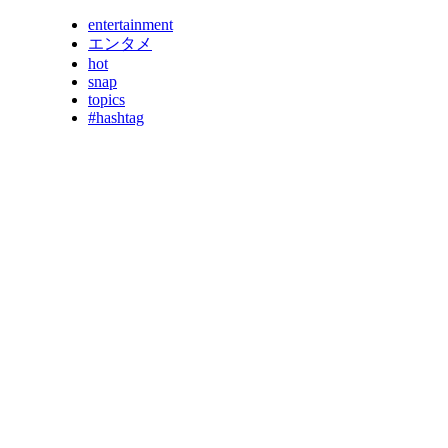
entertainment
エンタメ
hot
snap
topics
#hashtag