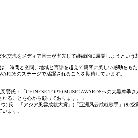
両国の文化交流をメディア同士が率先して継続的に展開しようとい
理由は、時間と空間、地域と言語を超えて観客に美しい感動をも
IC AWARDSのステージで活躍されることを期待しています。
氏：「CHINESE TOP10 MUSIC AWARDSへの大
されることを心から願っております。」
ン ソウ) 氏：「アジア風雲成就大賞」(「亚洲风云成就歌手」)
ています。」