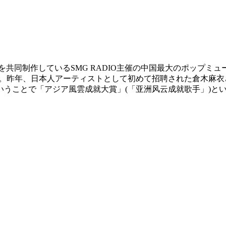
を共同制作しているSMG RADIO主催の中国最大のポップミュージックア
た。昨年、日本人アーティストとして初めて招聘された倉木麻
うことで「アジア風雲成就大賞」(「亚洲风云成就歌手」)と