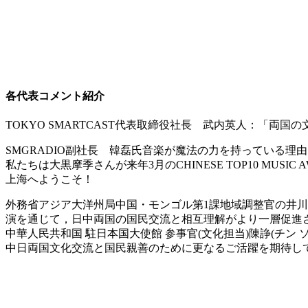
各代表コメント紹介
TOKYO SMARTCAST代表取締役社長 武内英人：「
SMGRADIO副社長 韓磊氏音楽が魔法の力を持っている
私たちは大黒摩季さんが来年3月のCHINESE TOP10 MUS
上海へようこそ！
外務省アジア大洋州局中国・モンゴル第1課地域調整官の井川原 賢
演を通じて，日中両国の国民交流と相互理解がより一層促進
中華人民共和国 駐日本国大使館 参事官(文化担当)陳諍(チ
中日両国文化交流と国民親善のために更なるご活躍を期待し