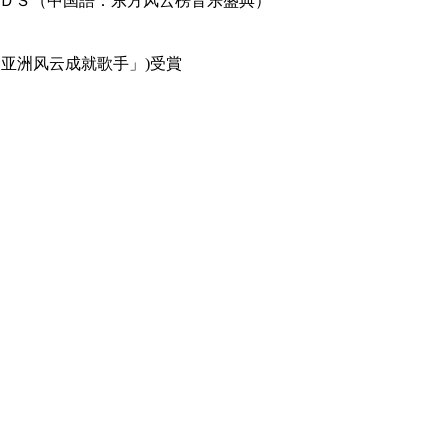
ＷＡＲＤＳ（中国語：东方风云榜音乐盛典）
风云成就歌手」)受賞