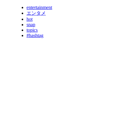
entertainment
エンタメ
hot
snap
topics
#hashtag