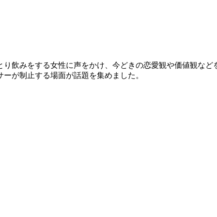
ひとり飲みをする女性に声をかけ、今どきの恋愛観や価値観な
サーが制止する場面が話題を集めました。