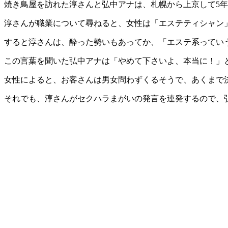
焼き鳥屋を訪れた淳さんと弘中アナは、札幌から上京して5
淳さんが職業について尋ねると、女性は「エステティシャン
すると淳さんは、酔った勢いもあってか、「エステ系ってい
この言葉を聞いた弘中アナは「やめて下さいよ、本当に！」
女性によると、お客さんは男女問わずくるそうで、あくまで
それでも、淳さんがセクハラまがいの発言を連発するので、