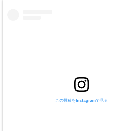
この投稿をInstagramで見る