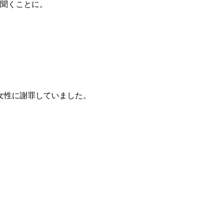
を聞くことに。
女性に謝罪していました。