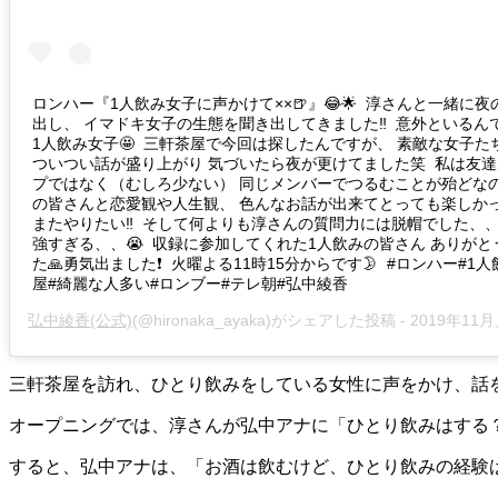
ロンハー『1人飲み女子に声かけて××🍺』😂🌟 淳さんと一緒に
出し、 イマドキ女子の生態を聞き出してきました‼️ 意外といるん
1人飲み女子🤩 三軒茶屋で今回は探したんですが、 素敵な女子た
ついつい話が盛り上がり 気づいたら夜が更けてました笑 私は友
プではなく（むしろ少ない） 同じメンバーでつるむことが殆どなの
の皆さんと恋愛観や人生観、 色んなお話が出来てとっても楽しかった
またやりたい‼️ そして何よりも淳さんの質問力には脱帽でした、、
強すぎる、、😭 収録に参加してくれた1人飲みの皆さん ありが
た🙏勇気出ました❗️ 火曜よる11時15分からです🌛 #ロンハー#1
屋#綺麗な人多い#ロンブー#テレ朝#弘中綾香
弘中綾香(公式)
(@hironaka_ayaka)がシェアした投稿 -
2019年11月月25
三軒茶屋を訪れ、ひとり飲みをしている女性に声をかけ、話
オープニングでは、淳さんが弘中アナに「ひとり飲みはする
すると、弘中アナは、「お酒は飲むけど、ひとり飲みの経験