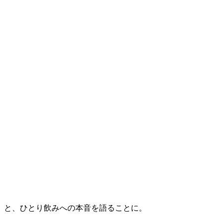
」と、ひとり飲みへの本音を語ることに。