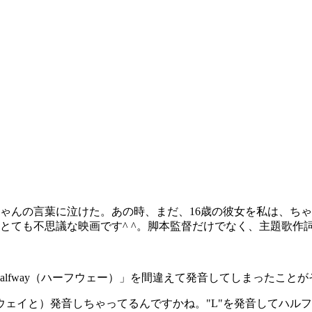
ゃんの言葉に泣けた。あの時、まだ、16歳の彼女を私は、ち
とても不思議な映画です^ ^。脚本監督だけでなく、主題歌作
lfway（ハーフウェー）」を間違えて発音してしまったことが
ェイと）発音しちゃってるんですかね。"L"を発音してハル