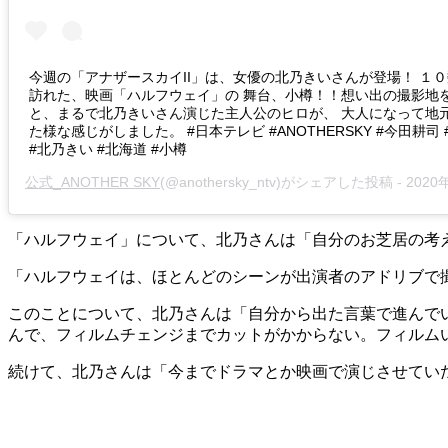
今週の「アナザースカイII」は、女優の北乃きいさんが登場！ １
訪れた、映画「ハルフウェイ」の 舞台、小樽！！想い出の撮影地
と、まるで北乃きいさん演じた主人公のヒロが、 大人になって地
た様な感じがしました。 #日本テレビ #ANOTHERSKY #今田耕司
#北乃きい #北海道 #小樽
公式_ANOTHER SKY
(@anothersky_ntv)がシェアした投稿 -
2020年 9月月
「ハルフウェイ」について、北乃さんは「自分のお芝居の考
「ハルフウェイは、ほとんどのシーンが出演者のアドリブで
このことについて、北乃さんは「自分から出た言葉で進んで
んで、フィルムチェンジまでカットがかからない。フィルム
続けて、北乃さんは「今までドラマとか映画で演じさせてい