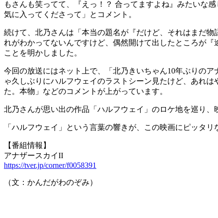
もさんも笑ってて、『えっ！？ 合ってますよね』みたいな
気に入ってくださって」とコメント。
続けて、北乃さんは「本当の題名が『だけど、それはまだ物
れがわかってないんですけど、偶然開けて出したところが『
ことを明かしました。
今回の放送にはネット上で、「北乃きいちゃん10年ぶりの
ゃ久しぶりにハルフウェイのラストシーン見たけど、あれは
た。本物」などのコメントが上がっています。
北乃さんが思い出の作品「ハルフウェイ」のロケ地を巡り、
「ハルフウェイ」という言葉の響きが、この映画にピッタリ
【番組情報】
アナザースカイII
https://tver.jp/corner/f0058391
（文：かんだがわのぞみ）