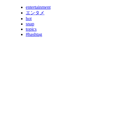
entertainment
エンタメ
hot
snap
topics
#hashtag