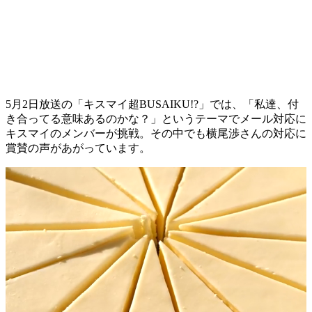
5月2日放送の「キスマイ超BUSAIKU!?」では、「私達、付
き合ってる意味あるのかな？」というテーマでメール対応に
キスマイのメンバーが挑戦。その中でも横尾渉さんの対応に
賞賛の声があがっています。