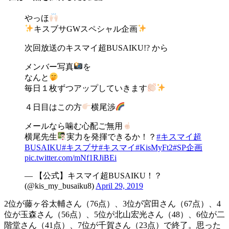
やっほ
キスブサGWスペシャル企画
次回放送のキスマイ超BUSAIKU!? から
メンバー写真
を
なんと
毎日１枚ずつアップしていきます
４日目はこの方
横尾渉
メールなら噛む心配ご無用
横尾先生
実力を発揮できるか！？
#キスマイ超
BUSAIKU
#キスブサ
#キスマイ
#KisMyFt2
#SP企画
pic.twitter.com/mNf1RJiBEi
— 【公式】キスマイ超BUSAIKU！？
(@kis_my_busaiku8)
April 29, 2019
2位が藤ヶ谷太輔さん（76点）、3位が宮田さん（67点）、4
位が玉森さん（56点）、5位が北山宏光さん（48）、6位が二
階堂さん（41点）、7位が千賀さん（23点）で終了。思った