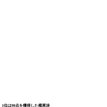
1位は90点を獲得した横尾渉