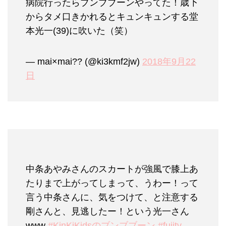
病院行ったらブンブブーンやってた！歳下
からタメ口きかれるとキュンキュンする堂
本光一(39)に吹いた（笑）
— mai×mai?? (@ki3kmf2jw)
2018年9月22
日
中条あやみさんのスカートが強風で膝上あ
たりまで上がってしまって、うわー！って
言う中条さんに、気をつけて、と注意する
剛さんと、見逃したー！という光一さん
www
#KinKiKidsのブンブブーン
#fujitv