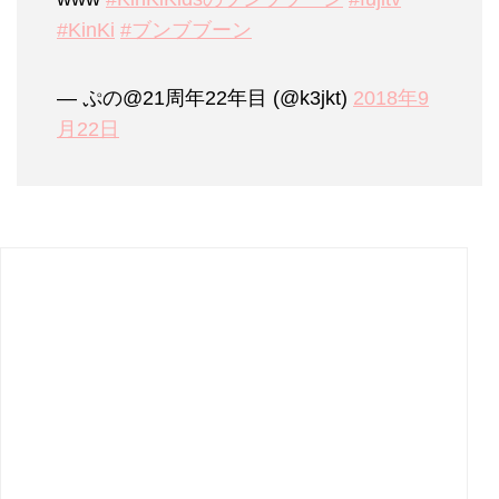
#KinKi
#ブンブブーン
— ぷの@21周年22年目 (@k3jkt)
2018年9
月22日