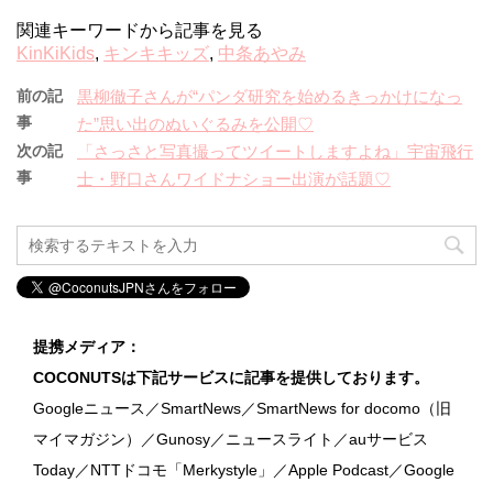
関連キーワードから記事を見る
KinKiKids
,
キンキキッズ
,
中条あやみ
前の記
黒柳徹子さんが“パンダ研究を始めるきっかけになっ
事
た”思い出のぬいぐるみを公開♡
次の記
「さっさと写真撮ってツイートしますよね」宇宙飛行
事
士・野口さんワイドナショー出演が話題♡
提携メディア：
COCONUTSは下記サービスに記事を提供しております。
Googleニュース／SmartNews／SmartNews for docomo（旧
マイマガジン）／Gunosy／ニュースライト／auサービス
Today／NTTドコモ「Merkystyle」／Apple Podcast／Google