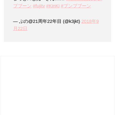
ブブーン
#fujitv
#KinKi
#ブンブブーン
— ぷの@21周年22年目 (@k3jkt)
2018年9
月22日