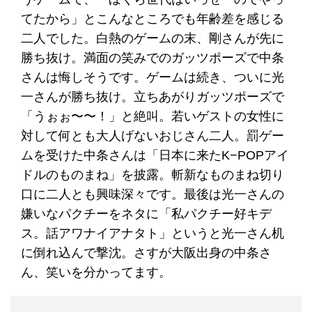
てたから」とこんなところでも年齢差を感じる
二人でした。白熱のゲームの末、剛さんが先に
勝ち抜け。満面の笑みでのガッツポーズで中条
さんは悔しそうです。ゲームは続き、ついに光
一さんが勝ち抜け。立ちあがりガッツポーズで
「うぉぉ〜〜！」と絶叫。若いゲストの女性に
対して何とも大人げないおじさん二人。罰ゲー
ムを受けた中条さんは「日本に来たK−POPアイ
ドルのものまね」を披露。斬新なものまね切り
口に二人とも興味深々です。最後は光一さんの
嫌いなパクチーをネタに「私パクチー好キデ
ス。話アワナイアナタト」というと光一さん机
に倒れ込んで撃沈。さすが大阪出身の中条さ
ん、笑いを分かってます。