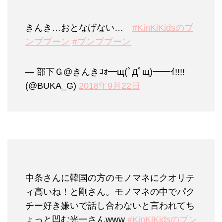
きんき…おとなげない…
#KinKiKidsのブ
ンブブーン
#ブンブブーン
— 部下Ｇ@きんきｺｫ━щ(ﾟДﾟщ)━━ｲ!!!!
(@BUKA_G)
2018年9月22日
中条さんに韓国の方のモノマネにクオリテ
ィ高いね！と剛さん。モノマネの中でパク
チー好き嫌いで話し合わないと言われてち
ょっと凹む光一さんwww
#KinKiKidsのブン