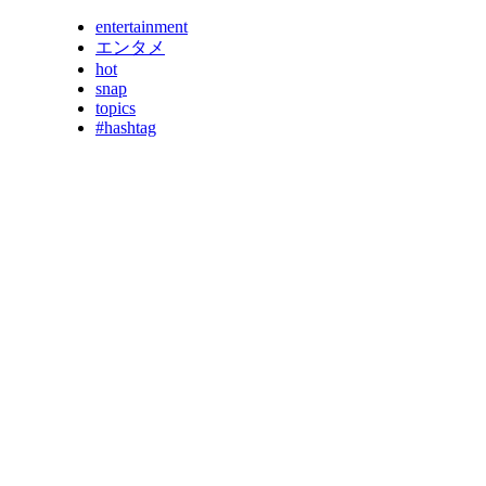
entertainment
エンタメ
hot
snap
topics
#hashtag