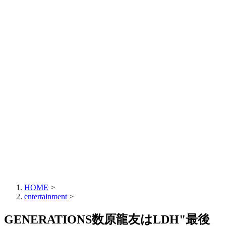
HOME
>
entertainment
>
GENERATIONS数原龍友はLDH"最後