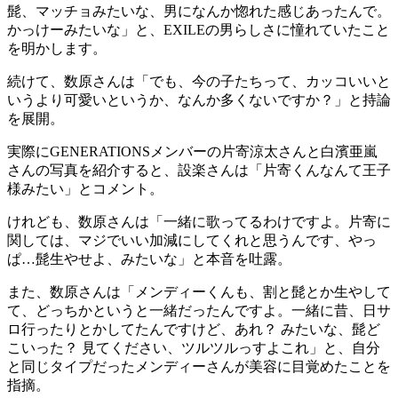
髭、マッチョみたいな、男になんか惚れた感じあったんで。
かっけーみたいな」と、EXILEの男らしさに憧れていたこと
を明かします。
続けて、数原さんは「でも、今の子たちって、カッコいいと
いうより可愛いというか、なんか多くないですか？」と持論
を展開。
実際にGENERATIONSメンバーの片寄涼太さんと白濱亜嵐
さんの写真を紹介すると、設楽さんは「片寄くんなんて王子
様みたい」とコメント。
けれども、数原さんは「一緒に歌ってるわけですよ。片寄に
関しては、マジでいい加減にしてくれと思うんです、やっ
ぱ…髭生やせよ、みたいな」と本音を吐露。
また、数原さんは「メンディーくんも、割と髭とか生やして
て、どっちかというと一緒だったんですよ。一緒に昔、日サ
ロ行ったりとかしてたんですけど、あれ？ みたいな、髭ど
こいった？ 見てください、ツルツルっすよこれ」と、自分
と同じタイプだったメンディーさんが美容に目覚めたことを
指摘。