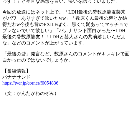
っす！」と率直な感想を言い、笑いを誘っていました。
今回の放送にはネット上で、「LDH最後の砦数原龍友襲来
がパワーありすぎて吹いたww」「数原くん最後の砦とか納
得だわw今後も昔のEXILEぽく、黒くて髭あってマッチョで
ブレないでいて欲しい」「バナナサンド面白かった〜LDH
最後の砦数原龍友！！LDHと芸人さんの共演嬉しいんだよ
な」などのコメントが上がっています。
「最後の砦」発言など、数原さんのコメントがキレキレで面
白かったのではないでしょうか。
【番組情報】
バナナサンド
https://tver.jp/corner/f0054836
（文：かんだがわのぞみ）