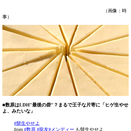
（画像：時
事）
■数原はLDH"最後の砦"？まるで王子な片寄に「ヒゲ生やせ
よ、みたいな」
#髭生やせよ
from
#数原
#龍友
#メンディー
も髭生やせよ