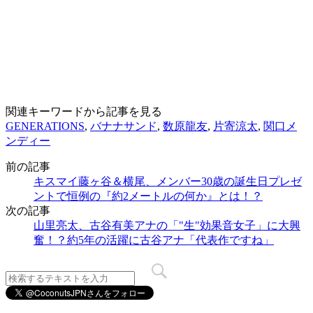
関連キーワードから記事を見る
GENERATIONS
,
バナナサンド
,
数原龍友
,
片寄涼太
,
関口メ
ンディー
前の記事
キスマイ藤ヶ谷＆横尾、メンバー30歳の誕生日プレゼ
ントで恒例の『約2メートルの何か』とは！？
次の記事
山里亮太、古谷有美アナの「"生"効果音女子」に大興
奮！？約5年の活躍に古谷アナ「代表作ですね」