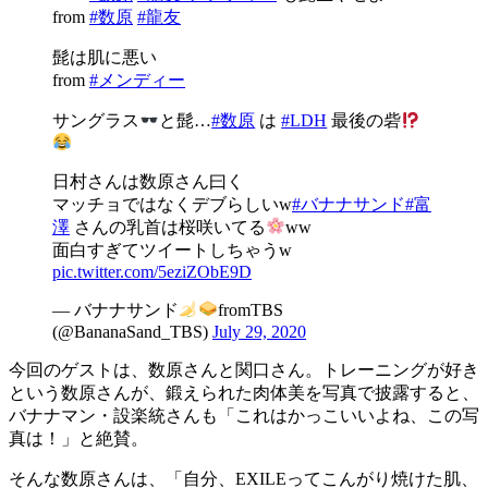
from
#数原
#龍友
髭は肌に悪い
from
#メンディー
サングラス
と髭…
#数原
は
#LDH
最後の砦
日村さんは数原さん曰く
マッチョではなくデブらしいw
#バナナサンド
#富
澤
さんの乳首は桜咲いてる
ww
面白すぎてツイートしちゃうw
pic.twitter.com/5eziZObE9D
— バナナサンド
fromTBS
(@BananaSand_TBS)
July 29, 2020
今回のゲストは、数原さんと関口さん。トレーニングが好き
という数原さんが、鍛えられた肉体美を写真で披露すると、
バナナマン・設楽統さんも「これはかっこいいよね、この写
真は！」と絶賛。
そんな数原さんは、「自分、EXILEってこんがり焼けた肌、