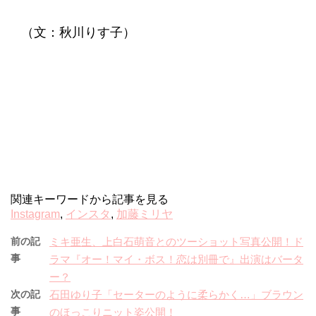
（文：秋川りす子）
関連キーワードから記事を見る
Instagram
,
インスタ
,
加藤ミリヤ
前の記
ミキ亜生、上白石萌音とのツーショット写真公開！ド
事
ラマ『オー！マイ・ボス！恋は別冊で』出演はバータ
ー？
次の記
石田ゆり子「セーターのように柔らかく…」ブラウン
事
のほっこりニット姿公開！