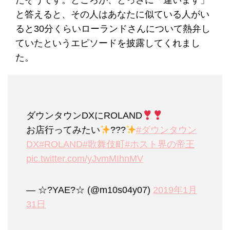
たそうです。ところが、とっさに「違います」
と答えると、その人はあなたに似ている人がい
ると30分くらいローランドさんについて熱弁し
ていたというエピソードを披露してくれまし
た。
ダウンタウンDXにROLAND
お店行ってみたい
???
#ダウンタウン
DX
#ROLAND
#歌舞伎町
#ホスト界の帝王
pic.twitter.com/yJvmMIhnMV
— ☆?YAE?☆ (@m10s04y07)
2019年1月
31日