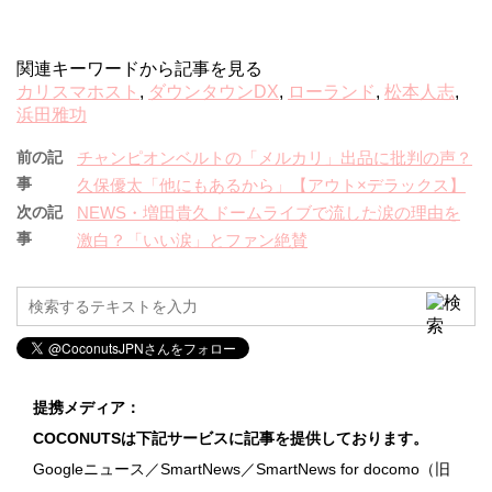
関連キーワードから記事を見る
カリスマホスト
,
ダウンタウンDX
,
ローランド
,
松本人志
,
浜田雅功
前の記
チャンピオンベルトの「メルカリ」出品に批判の声？
事
久保優太「他にもあるから」【アウト×デラックス】
次の記
NEWS・増田貴久 ドームライブで流した涙の理由を
事
激白？「いい涙」とファン絶賛
提携メディア：
COCONUTSは下記サービスに記事を提供しております。
Googleニュース／SmartNews／SmartNews for docomo（旧