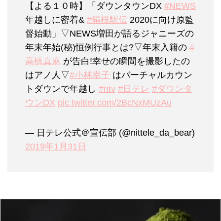
【よる１０時】「ダウンタウンDX
#NEWS
年越しに密着&
#箱根駅伝
2020に向け原監
督始動」▽NEWS増田が語るジャニーズの
年末年始(秘)恒例行事とは?▽年末入籍の
#
高橋真麻
が告白!幸せの瞬間を撮影したの
はアノ人▽
#小林幸子
はバーチャルカウン
トダウンで年越し
#ntv
#日テレ
#ダウンタ
ウンDX
pic.twitter.com/2BcNxMUzAu
— 日テレ公式＠宣伝部 (@nittele_da_bear)
2019年1月31日