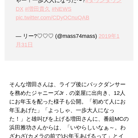
ゃー！一歩大人になった〜?
#ダウンタウン
DX
#増田貴久
#NEWS
pic.twitter.com/CDyOCnuQAB
— リー?♡♡♡ (@mass74mass)
2019年1
月31日
そんな増田さんは、ライブ後にバックダンサー
を務めたジャニーズJr．の楽屋に出向き、12人
にお年玉を配った様子も公開。「初めて人にお
年玉あげた」「よっしゃ、一歩大人になっ
た！」と雄叫びを上げる増田さんに、番組MCの
浜田雅功さんからは、「いやらしいなぁ～。わ
ざわざ(カメラの前で)お年玉あげるって」とイ