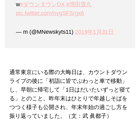
w
#ダウンタウンDX
#増田貴久
pic.twitter.com/nvgSFSrgx6
— m (@MNewskyts11)
2019年1月31日
通常東京にいる際の大晦日は、カウントダウン
ライブの後に「初詣に皆でぶわっと車で移動」
し、早朝に帰宅して「1日はだいたいずっと寝て
る」とのこと。昨年末はひとりで年越しそばを
つつく様子も公開され、年末年始の過ごし方を
振り返っていました。（文：武 眞都子）