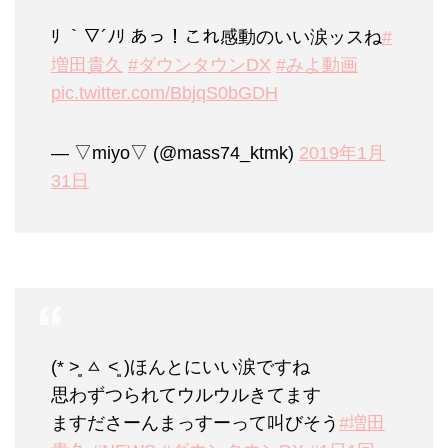
ﾘ ｀▽´ﾉﾘ あっ！これ感動のいい涙ッスね
#
増田貴久
#ダウンタウンDX
#みよ動画
pic.twitter.com/BbjqS0bGDH
— ▽miyo▽ (@mass74_ktmk)
2019年1月
31日
(* ˃͈ ㅿ ˂͈ )ほんとにいい涙ですね
思わずつられてウルウルきてます
ますださーんまっすーって叫びそう
#増田