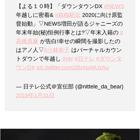
【よる１０時】「ダウンタウンDX
#NEWS
年越しに密着&
#箱根駅伝
2020に向け原監
督始動」▽NEWS増田が語るジャニーズの
年末年始(秘)恒例行事とは?▽年末入籍の
#
高橋真麻
が告白!幸せの瞬間を撮影したの
はアノ人▽
#小林幸子
はバーチャルカウン
トダウンで年越し
#ntv
#日テレ
#ダウンタ
ウンDX
pic.twitter.com/2BcNxMUzAu
— 日テレ公式＠宣伝部 (@nittele_da_bear)
2019年1月31日