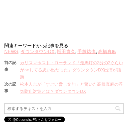
関連キーワードから記事を見る
NEWS
,
ダウンタウンDX
,
増田貴久
,
手越祐也
,
高橋真麻
前の記
カリスマホスト・ローランド「走馬灯の3分の2ぐらい
事
が○○してる思い出だった」ダウンタウンDX出演が話
題
次の記
松本人志が「すごい脅し文句」と驚いた高橋真麻の浮
事
気防止対策とは？ダウンタウンDX