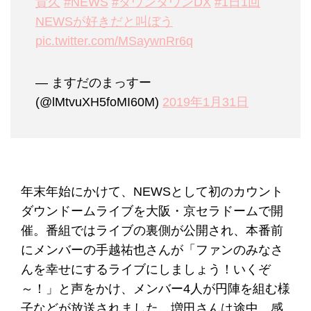
貴久
#NEWS
#ダウンタウンDX
#1日1回
NEWSが好きだと叫ぼう
pic.twitter.com/MSaywnRr6q
— ますだのまっすー
(@lMtvuXH5foMI60M)
2019年1月31日
年末年始にかけて、NEWSとして初のカウント
ダウンドームライブを大阪・京セラドームで開
催。番組ではライブの裏側が公開され、本番前
にメンバーの手越祐也さんが「ファンのみなさ
んを幸せにするライブにしましょう！いくぞ
～！」と声をかけ、メンバー4人が円陣を組む様
子などが放送されました。増田さんは途中、感