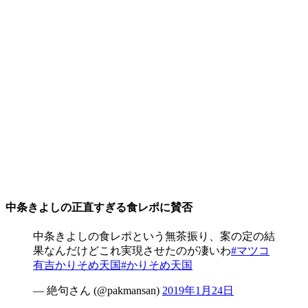
中条きよしの正直すぎる食レポに賛否
中条きよしの食レポという無茶振り、案の定の結
果なんだけどこれ実現させたのが凄いわ
#マツコ
有吉かりそめ天国
#かりそめ天国
— 絶句さん (@pakmansan)
2019年1月24日