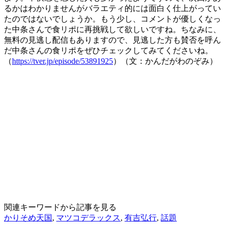
るかはわかりませんがバラエティ的には面白く仕上がってい
たのではないでしょうか。もう少し、コメントが優しくなっ
た中条さんで食リポに再挑戦して欲しいですね。ちなみに、
無料の見逃し配信もありますので、見逃した方も賛否を呼ん
だ中条さんの食リポをぜひチェックしてみてくださいね。
（
https://tver.jp/episode/53891925
）（文：かんだがわのぞみ）
関連キーワードから記事を見る
かりそめ天国
,
マツコデラックス
,
有吉弘行
,
話題