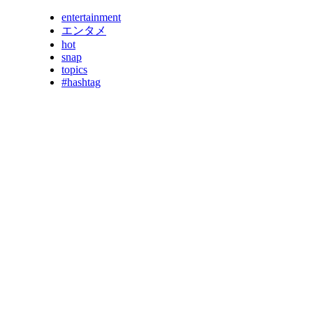
entertainment
エンタメ
hot
snap
topics
#hashtag