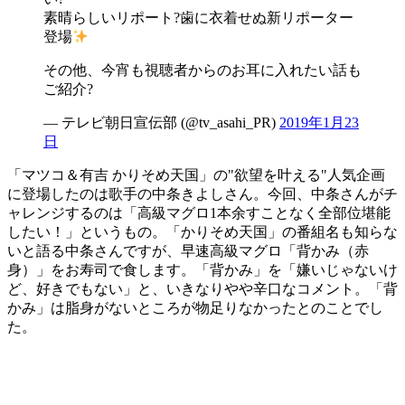
素晴らしいリポート?歯に衣着せぬ新リポーター
登場
その他、今宵も視聴者からのお耳に入れたい話も
ご紹介?
— テレビ朝日宣伝部 (@tv_asahi_PR)
2019年1月23
日
「マツコ＆有吉 かりそめ天国」の"欲望を叶える"人気企画
に登場したのは歌手の中条きよしさん。今回、中条さんがチ
ャレンジするのは「高級マグロ1本余すことなく全部位堪能
したい！」というもの。「かりそめ天国」の番組名も知らな
いと語る中条さんですが、早速高級マグロ「背かみ（赤
身）」をお寿司で食します。「背かみ」を「嫌いじゃないけ
ど、好きでもない」と、いきなりやや辛口なコメント。「背
かみ」は脂身がないところが物足りなかったとのことでし
た。