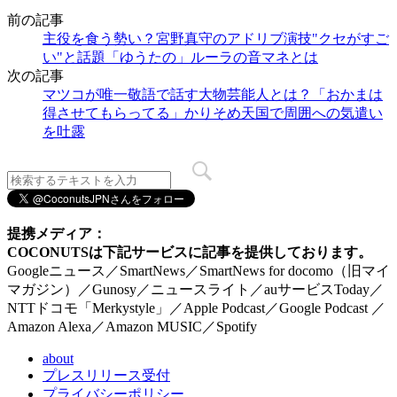
前の記事
主役を食う勢い？宮野真守のアドリブ演技"クセがすご
い"と話題「ゆうたの」ルーラの音マネとは
次の記事
マツコが唯一敬語で話す大物芸能人とは？「おかまは
得させてもらってる」かりそめ天国で周囲への気遣い
を吐露
提携メディア：
COCONUTSは下記サービスに記事を提供しております。
Googleニュース／SmartNews／SmartNews for docomo（旧マイ
マガジン）／Gunosy／ニュースライト／auサービスToday／
NTTドコモ「Merkystyle」／Apple Podcast／Google Podcast ／
Amazon Alexa／Amazon MUSIC／Spotify
about
プレスリリース受付
プライバシーポリシー