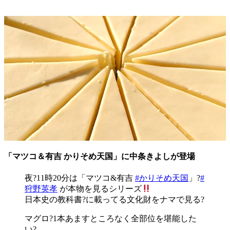
「マツコ＆有吉 かりそめ天国」に中条きよしが登場
夜?11時20分は「マツコ&有吉
#かりそめ天国
」?
#
狩野英孝
が本物を見るシリーズ
日本史の教科書?に載ってる文化財をナマで見る?
マグロ?1本あますところなく全部位を堪能した
い?