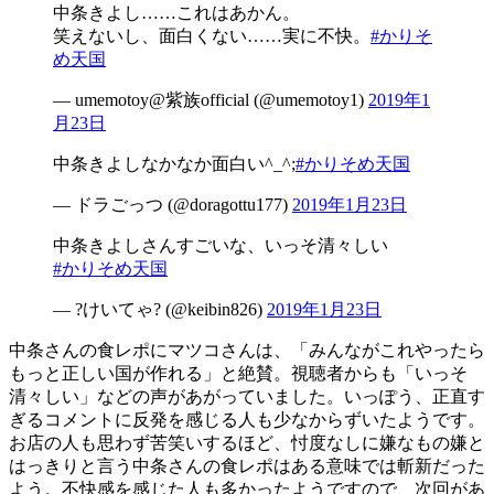
中条きよし……これはあかん。
笑えないし、面白くない……実に不快。
#かりそ
め天国
— umemotoy@紫族official (@umemotoy1)
2019年1
月23日
中条きよしなかなか面白い^_^;
#かりそめ天国
— ドラごっつ (@doragottu177)
2019年1月23日
中条きよしさんすごいな、いっそ清々しい
#かりそめ天国
— ?けいてゃ? (@keibin826)
2019年1月23日
中条さんの食レポにマツコさんは、「みんながこれやったら
もっと正しい国が作れる」と絶賛。視聴者からも「いっそ
清々しい」などの声があがっていました。いっぽう、正直す
ぎるコメントに反発を感じる人も少なからずいたようです。
お店の人も思わず苦笑いするほど、忖度なしに嫌なもの嫌と
はっきりと言う中条さんの食レポはある意味では斬新だった
よう。不快感を感じた人も多かったようですので、次回があ