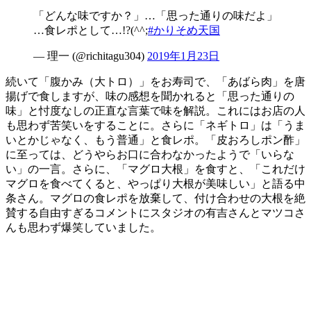
「どんな味ですか？」…「思った通りの味だよ」
…食レポとして…!?(^^;
#かりそめ天国
— 理一 (@richitagu304)
2019年1月23日
続いて「腹かみ（大トロ）」をお寿司で、「あばら肉」を唐
揚げで食しますが、味の感想を聞かれると「思った通りの
味」と忖度なしの正直な言葉で味を解説。これにはお店の人
も思わず苦笑いをすることに。さらに「ネギトロ」は「うま
いとかじゃなく、もう普通」と食レポ。「皮おろしポン酢」
に至っては、どうやらお口に合わなかったようで「いらな
い」の一言。さらに、「マグロ大根」を食すと、「これだけ
マグロを食べてくると、やっぱり大根が美味しい」と語る中
条さん。マグロの食レポを放棄して、付け合わせの大根を絶
賛する自由すぎるコメントにスタジオの有吉さんとマツコさ
んも思わず爆笑していました。