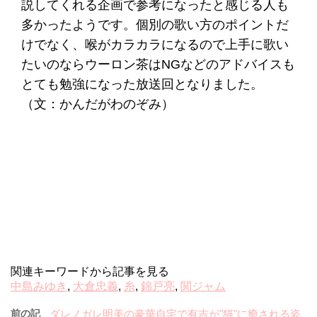
説してくれる企画で参考になったと感じる人も
多かったようです。個別の歌い方のポイントだ
けでなく、喉がカラカラになるので上手に歌い
たいのならウーロン茶はNGなどのアドバイスも
とても勉強になった放送回となりました。
（文：かんだがわのぞみ）
関連キーワードから記事を見る
中島みゆき
,
大倉忠義
,
糸
,
錦戸亮
,
関ジャム
前の記
ダレノガレ明美の豪華自宅で有吉が"猫"に癒される姿