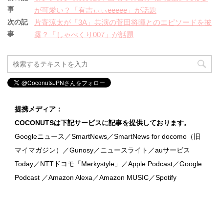
事
が可愛い？「有吉ぃぃeeeee」が話題
次の記
片寄涼太が「3A」共演の菅田将暉とのエピソードを披
事
露？「しゃべくり007」が話題
提携メディア：
COCONUTSは下記サービスに記事を提供しております。
Googleニュース／SmartNews／SmartNews for docomo（旧
マイマガジン）／Gunosy／ニュースライト／auサービス
Today／NTTドコモ「Merkystyle」／Apple Podcast／Google
Podcast ／Amazon Alexa／Amazon MUSIC／Spotify