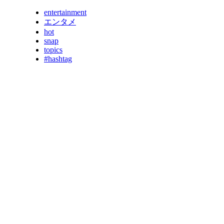
entertainment
エンタメ
hot
snap
topics
#hashtag