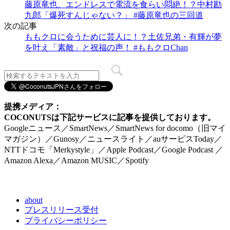
藤原竜也、エンドレスで電流を食らい悶絶！？中村勘
九郎「爆死すんじゃない？」 #藤原竜也の三回道
次の記事
ももクロに会うために芸人に！？土佐兄弟・有輝が夢
を叶え「素敵」と祝福の声！ #ももクロChan
提携メディア：
COCONUTSは下記サービスに記事を提供しております。
Googleニュース／SmartNews／SmartNews for docomo（旧マイ
マガジン）／Gunosy／ニュースライト／auサービスToday／
NTTドコモ「Merkystyle」／Apple Podcast／Google Podcast ／
Amazon Alexa／Amazon MUSIC／Spotify
about
プレスリリース受付
プライバシーポリシー