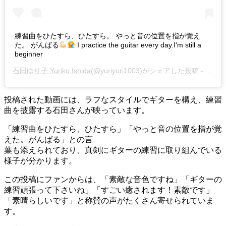
練習曲をひたすら、ひたすら。 やっと音の位置を指が覚え
た。 がんばる
I practice the guitar every day.I'm still a
beginner
石田ゆり子 Yuriko Ishida
(@yuriyuri1003)がシェアした投稿 -
2020
投稿された動画には、ラフなスタイルでギターを構え、練習
曲を披露する石田さんが映っています。
「練習曲をひたすら、ひたすら」「やっと音の位置を指が覚
えた。がんばる」との言
葉も添えられており、真剣にギターの練習に取り組んでいる
様子が分かります。
この投稿にファンからは、「素敵な音色ですね」「ギターの
練習頑張って下さいね」「すごい癒されます！素敵です」
「素晴らしいです」と称賛の声がたくさん寄せられていま
す。