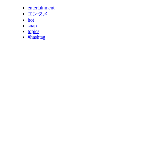
entertainment
エンタメ
hot
snap
topics
#hashtag