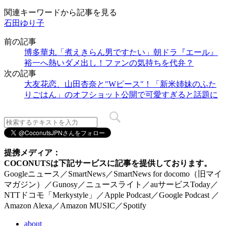
関連キーワードから記事を見る
石田ゆり子
前の記事
博多華丸「煮えきらん男ですたい」朝ドラ『エール』
裕一へ熱いダメ出し！ファンの気持ちを代弁？
次の記事
大友花恋、山田杏奈と"Wピース"！「新米姉妹のふた
りごはん」のオフショット公開で可愛すぎると話題に
提携メディア：
COCONUTSは下記サービスに記事を提供しております。
Googleニュース／SmartNews／SmartNews for docomo（旧マイ
マガジン）／Gunosy／ニュースライト／auサービスToday／
NTTドコモ「Merkystyle」／Apple Podcast／Google Podcast ／
Amazon Alexa／Amazon MUSIC／Spotify
about