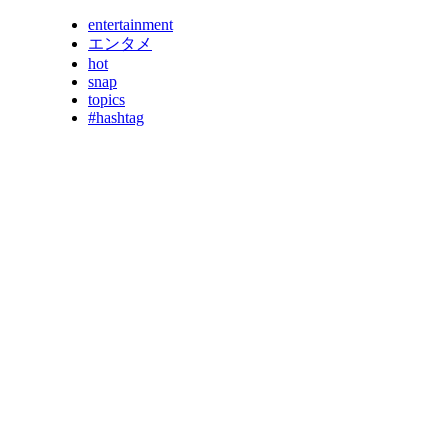
entertainment
エンタメ
hot
snap
topics
#hashtag