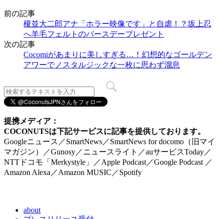
前の記事
榎並大二郎アナ「ホラー映像です」と自虐！？坂上忍
へ羊毛フェルトのバースデープレゼント
次の記事
Cocomiがあまりに美しすぎる…！幻想的なゴールデン
アワーでノスタルジックな一枚に思わず溜息
提携メディア：
COCONUTSは下記サービスに記事を提供しております。
Googleニュース／SmartNews／SmartNews for docomo（旧マイ
マガジン）／Gunosy／ニュースライト／auサービスToday／
NTTドコモ「Merkystyle」／Apple Podcast／Google Podcast ／
Amazon Alexa／Amazon MUSIC／Spotify
about