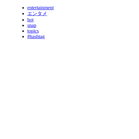
entertainment
エンタメ
hot
snap
topics
#hashtag