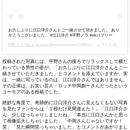
お久しぶりに江口洋介さんとご一緒させて頂きました。 あり
がとうございました。 #江口洋介 #平野ノラ #okバブリー
平野ノラ Nora Hirano
(@noranoranora1988)がシェアした投稿 -
2
投稿された写真には、平野さんの後ろでリラックスして横た
わっている男性の姿が。「お久しぶりに江口洋介さんとご一
緒させていただきました」とコメントを添えていますが、実
は、一緒に写っているのは、江口洋介さんではありません。
その正体は、お笑い芸人・ロッチ中岡創一さんだったという
ユーモアのある投稿でした。
絶妙な角度で、奇跡的に江口洋介さんに見えなくもない写真
を見たファンからは「１秒だけ見間違えた！」「江口洋介さ
ん、少しぽっちゃりしましたね」「本当に江口さんかと思っ
て画像拡大しちゃいました」「中岡さんじゃないですか！
笑」「見た瞬間笑っちゃいました」とコメントがあがりまし