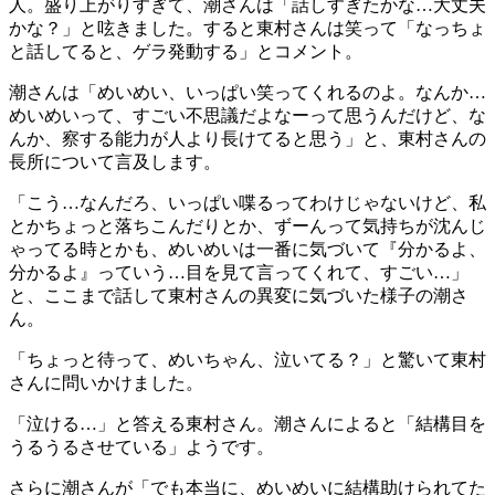
人。盛り上がりすぎて、潮さんは「話しすぎたかな…大丈夫
かな？」と呟きました。すると東村さんは笑って「なっちょ
と話してると、ゲラ発動する」とコメント。
潮さんは「めいめい、いっぱい笑ってくれるのよ。なんか…
めいめいって、すごい不思議だよなーって思うんだけど、な
んか、察する能力が人より長けてると思う」と、東村さんの
長所について言及します。
「こう…なんだろ、いっぱい喋るってわけじゃないけど、私
とかちょっと落ちこんだりとか、ずーんって気持ちが沈んじ
ゃってる時とかも、めいめいは一番に気づいて『分かるよ、
分かるよ』っていう…目を見て言ってくれて、すごい…」
と、ここまで話して東村さんの異変に気づいた様子の潮さ
ん。
「ちょっと待って、めいちゃん、泣いてる？」と驚いて東村
さんに問いかけました。
「泣ける…」と答える東村さん。潮さんによると「結構目を
うるうるさせている」ようです。
さらに潮さんが「でも本当に、めいめいに結構助けられてた