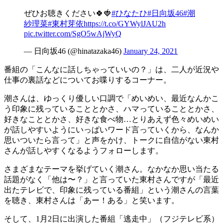
ぜひお聴きください🍀🍓
#ひなたひ
#日向坂46
#潮
紗理菜
#東村芽依
https://t.co/GYWylJAU2h
pic.twitter.com/SgO5wAjWyQ
— 日向坂46 (@hinatazaka46)
January 24, 2021
番組の「こんなに話しちゃっていいの？」は、二人が近況や
仕事の裏話などについてお喋りするコーナー。
潮さんは、ゆっくり優しい口調で「めいめい、最近なんかこ
う印象に残っていることとかさ、ハマっていることとかさ、
好きなこととかさ、好きな食べ物…とりあえず色々めいめい
が話しやすいようにいっぱいワード言っていくから、なんか
思いついたら言って」と声をかけ、トークに自信がない東村
さんが話しやすくなるようフォローします。
さまざまなテーマを挙げていく潮さん。なかなか思い当たる
話題がなく「他は〜？」と言っていた東村さんですが「最近
出たテレビで、印象に残っている番組」という潮さんの言葉
を聴き、東村さんは「あー！ある」と笑います。
そして、1月2日に出演した番組「逃走中」（フジテレビ系）