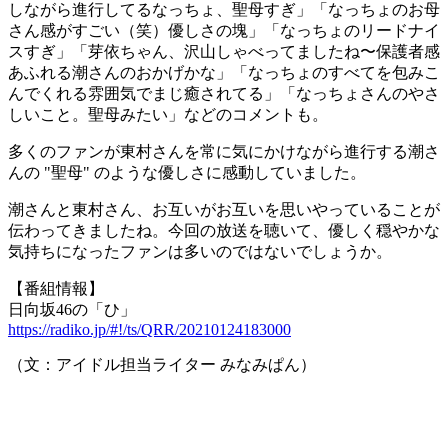
しながら進行してるなっちょ、聖母すぎ」「なっちょのお母
さん感がすごい（笑）優しさの塊」「なっちょのリードナイ
スすぎ」「芽依ちゃん、沢山しゃべってましたね〜保護者感
あふれる潮さんのおかげかな」「なっちょのすべてを包みこ
んでくれる雰囲気でまじ癒されてる」「なっちょさんのやさ
しいこと。聖母みたい」などのコメントも。
多くのファンが東村さんを常に気にかけながら進行する潮さ
んの "聖母" のような優しさに感動していました。
潮さんと東村さん、お互いがお互いを思いやっていることが
伝わってきましたね。今回の放送を聴いて、優しく穏やかな
気持ちになったファンは多いのではないでしょうか。
【番組情報】
日向坂46の「ひ」
https://radiko.jp/#!/ts/QRR/20210124183000
（文：アイドル担当ライター みなみぱん）