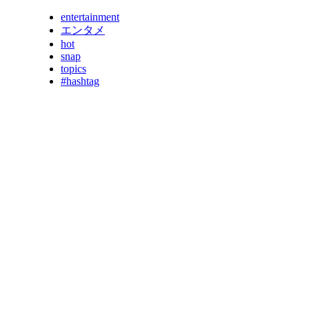
entertainment
エンタメ
hot
snap
topics
#hashtag