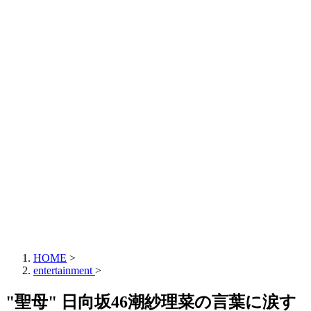
HOME
>
entertainment
>
"聖母" 日向坂46潮紗理菜の言葉に涙す