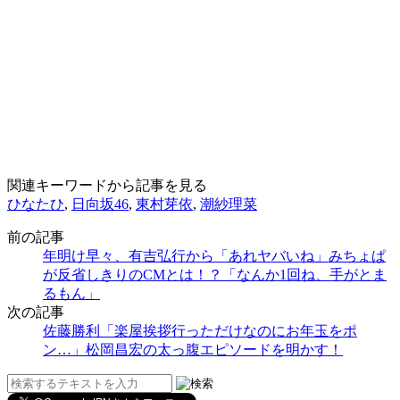
関連キーワードから記事を見る
ひなたひ
,
日向坂46
,
東村芽依
,
潮紗理菜
前の記事
年明け早々、有吉弘行から「あれヤバいね」みちょぱ
が反省しきりのCMとは！？「なんか1回ね、手がとま
るもん」
次の記事
佐藤勝利「楽屋挨拶行っただけなのにお年玉をポ
ン…」松岡昌宏の太っ腹エピソードを明かす！