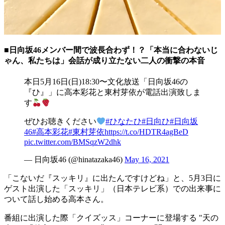
■日向坂46メンバー間で波長合わず！？「本当に合わないじ
ゃん、私たちは」会話が成り立たない二人の衝撃の本音
本日5月16日(日)18:30〜文化放送「日向坂46の
『ひ』」に高本彩花と東村芽依が電話出演致しま
す
ぜひお聴きください
#ひなたひ
#日向ひ
#日向坂
46
#高本彩花
#東村芽依
https://t.co/HDTR4agBeD
pic.twitter.com/BMSqzW2dhk
— 日向坂46 (@hinatazaka46)
May 16, 2021
「こないだ『スッキリ』に出たんですけどね」と、5月3日に
ゲスト出演した「スッキリ」（日本テレビ系）での出来事に
ついて話し始める高本さん。
番組に出演した際「クイズッス」コーナーに登場する "天の