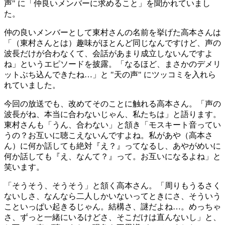
声" に「仲良いメンバーに求めること」を聞かれていまし
た。
仲の良いメンバーとして東村さんの名前を挙げた高本さんは
「（東村さんとは）趣味がほとんど同じなんですけど、声の
波長だけが合わなくて、会話があまり成立しないんですよ
ね」というエピソードを披露。「なるほど、まさかのデメリ
ットぶち込んできたね…」と "天の声" にツッコミを入れら
れていました。
今回の放送でも、改めてそのことに触れる高本さん。「声の
波長がね、本当に合わないじゃん、私たちは」と語ります。
東村さんも「うん、合わない」と頷き「モスキート音ってい
うの？お互いに聴こえないんですよね。私があや（高本さ
ん）に何か話しても絶対『え？』ってなるし、あやがめいに
何か話しても『え、なんて？』って。お互いになるよね」と
笑います。
「そうそう、そうそう」と頷く高本さん。「周りもうるさく
ないしさ、なんなら二人しかいないってときにさ、そういう
こといっぱい起きるじゃん。結構さ、謎だよね…。めっちゃ
さ、ずっと一緒にいるけどさ、そこだけは直んないし」と、