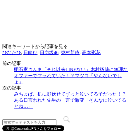
関連キーワードから記事を見る
ひなたひ
,
日向ひ
,
日向坂46
,
東村芽依
,
高本彩花
前の記事
明石家さんま「それ以来LINEない」木村拓哉に無理な
オファーでフラれていた！？マツコ「やんないでし
ょ」
次の記事
みちょぱ、机に顔伏せてずっと泣いてる子だった！？
ある日言われた先生の一言で激変「そんなに泣いてる
とね…」