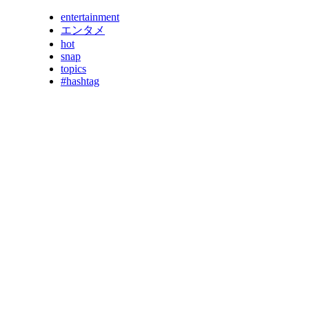
entertainment
エンタメ
hot
snap
topics
#hashtag