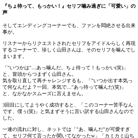
『ちょ待って、もっかい！』セリフ噛み過ぎに「可愛い」の
声
そしてエンディングコーナーでも、ファンを悶絶させる出来
事が。
リスナーからリクエストされたセリフをアイドルらしく再現
するコーナーで、珍しく山田さんは、そのセリフを噛んでし
まいます。
「"いつかは"…あっ噛んだ。ちょ待って！もっかい(笑)」
と、冒頭からつまずく山田さん。
気を取り直して再チャレンジするも、「"いつか出す本気っ
て何なんだよ？一回、本気で…"あっ待って噛んだ(笑)」
と、なかなかスムーズに言えません。
3回目にしてようやく成功すると、「このコーナー苦手なん
です、僕ぅ(笑)」と気まずそうに言い訳する山田さんなので
した。
一連の流れに対し、ネットでは「"あ、噛んだ"が可愛すぎ
て、セリフ何て言ったか聞いてなかったw」「カミカミ山ち