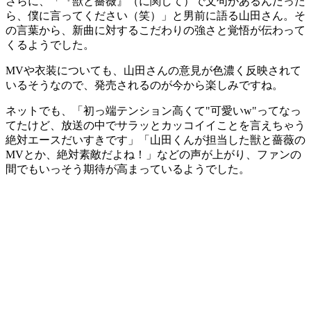
さらに、「『獣と薔薇』（に関して）で文句があるんだった
ら、僕に言ってください（笑）」と男前に語る山田さん。そ
の言葉から、新曲に対するこだわりの強さと覚悟が伝わって
くるようでした。
MVや衣装についても、山田さんの意見が色濃く反映されて
いるそうなので、発売されるのが今から楽しみですね。
ネットでも、「初っ端テンション高くて"可愛いw"ってなっ
てたけど、放送の中でサラッとカッコイイことを言えちゃう
絶対エースだいすきです」「山田くんが担当した獣と薔薇の
MVとか、絶対素敵だよね！」などの声が上がり、ファンの
間でもいっそう期待が高まっているようでした。