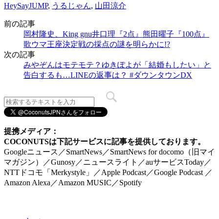
HeySayJUMP
,
うるじゃん
,
山田涼介
前の記事
岡村隆史、King gnu井口理『2点』熊田曜子『100点』
歌ウマ王座決定戦の採点の謎を明らかに!?
次の記事
みやぞんはモテモテ？ゆきぽよが「結婚もしたい」と
告白するも…LINEの返事は？ #ダウンタウンDX
提携メディア：
COCONUTSは下記サービスに記事を提供しております。
Googleニュース／SmartNews／SmartNews for docomo（旧マイ
マガジン）／Gunosy／ニュースライト／auサービスToday／
NTTドコモ「Merkystyle」／Apple Podcast／Google Podcast ／
Amazon Alexa／Amazon MUSIC／Spotify