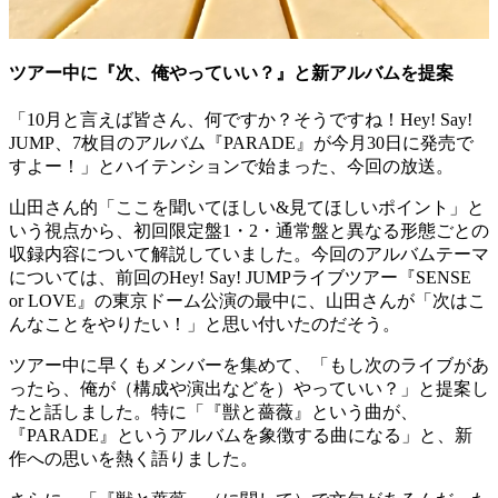
ツアー中に『次、俺やっていい？』と新アルバムを提案
「10月と言えば皆さん、何ですか？そうですね！Hey! Say!
JUMP、7枚目のアルバム『PARADE』が今月30日に発売で
すよー！」とハイテンションで始まった、今回の放送。
山田さん的「ここを聞いてほしい&見てほしいポイント」と
いう視点から、初回限定盤1・2・通常盤と異なる形態ごとの
収録内容について解説していました。今回のアルバムテーマ
については、前回のHey! Say! JUMPライブツアー『SENSE
or LOVE』の東京ドーム公演の最中に、山田さんが「次はこ
んなことをやりたい！」と思い付いたのだそう。
ツアー中に早くもメンバーを集めて、「もし次のライブがあ
ったら、俺が（構成や演出などを）やっていい？」と提案し
たと話しました。特に「『獣と薔薇』という曲が、
『PARADE』というアルバムを象徴する曲になる」と、新
作への思いを熱く語りました。