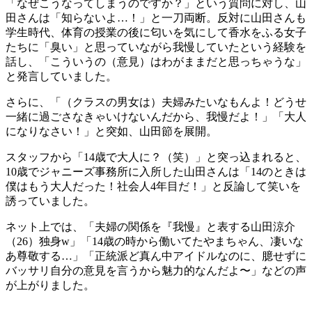
「なぜこうなってしまうのですか？」という質問に対し、山
田さんは「知らないよ…！」と一刀両断。反対に山田さんも
学生時代、体育の授業の後に匂いを気にして香水をふる女子
たちに「臭い」と思っていながら我慢していたという経験を
話し、「こういうの（意見）はわがままだと思っちゃうな」
と発言していました。
さらに、「（クラスの男女は）夫婦みたいなもんよ！どうせ
一緒に過ごさなきゃいけないんだから、我慢だよ！」「大人
になりなさい！」と突如、山田節を展開。
スタッフから「14歳で大人に？（笑）」と突っ込まれると、
10歳でジャニーズ事務所に入所した山田さんは「14のときは
僕はもう大人だった！社会人4年目だ！」と反論して笑いを
誘っていました。
ネット上では、「夫婦の関係を『我慢』と表する山田涼介
（26）独身w」「14歳の時から働いてたやまちゃん、凄いな
あ尊敬する…」「正統派ど真ん中アイドルなのに、臆せずに
バッサリ自分の意見を言うから魅力的なんだよ〜」などの声
が上がりました。