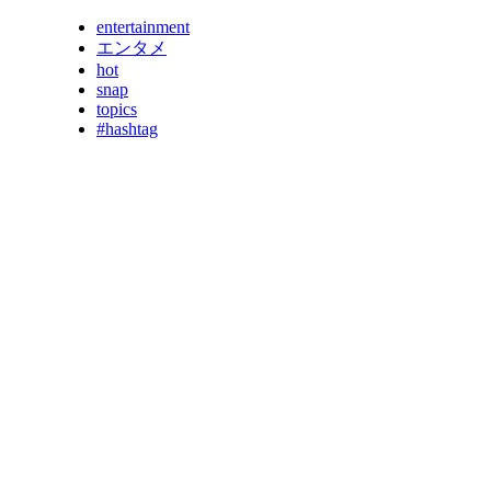
entertainment
エンタメ
hot
snap
topics
#hashtag