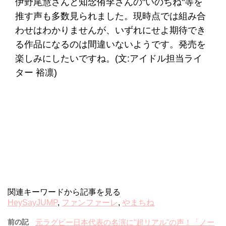
伊野尾慧さんと知念侑李さんの"いのちね"等を
推す声も多数見られました。現時点では組み合
わせはわかりませんが、いずれにせよ期待でき
る作品になるのは間違いないようです。発売を
楽しみにしたいですね。(文:アイドル担当ライ
ター 裕凛)
関連キーワードから記事を見る
HeySayJUMP
,
ファンファーレ
,
やまちね
前の記
元ラグビー日本代表の名演に"超リアル"の声！「ノー