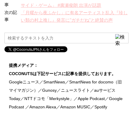
事
サイド・ゲーム」 #廣瀬俊朗 出演が話題
次の記
「月曜から夜ふかし」に有名アーティスト乱入『珍し
事
い類の村上推し』発言に"ガチだね"と絶賛の声
提携メディア：
COCONUTSは下記サービスに記事を提供しております。
Googleニュース／SmartNews／SmartNews for docomo（旧
マイマガジン）／Gunosy／ニュースライト／auサービス
Today／NTTドコモ「Merkystyle」／Apple Podcast／Google
Podcast ／Amazon Alexa／Amazon MUSIC／Spotify