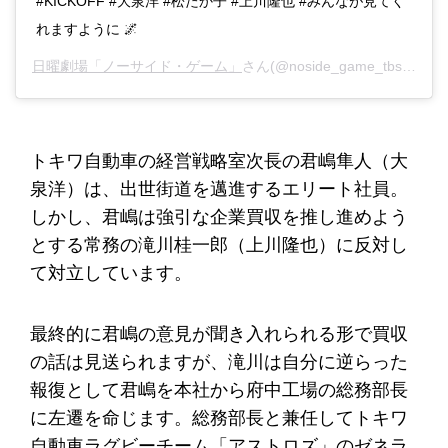
#KICKOFF #大泉洋 #松たか子 #上川隆也 #みんなが見てく
れますように 🌌
日曜劇場「ノーサイド・ゲーム」
さん(@noside_game_tbs)がシェアした投稿 -
トキワ自動車の経営戦略室次長の君嶋隼人（大
泉洋）は、出世街道を邁進するエリート社員。
しかし、君嶋は強引な企業買収を推し進めよう
とする常務の滝川桂一郎（上川隆也）に反対し
て対立しています。
最終的に君嶋の意見が聞き入れられる形で買収
の話は見送られますが、滝川は自分に逆らった
報復として君嶋を本社から府中工場の総務部長
に左遷を命じます。総務部長と兼任してトキワ
自動車ラグビーチーム「アストロズ」のゼネラ