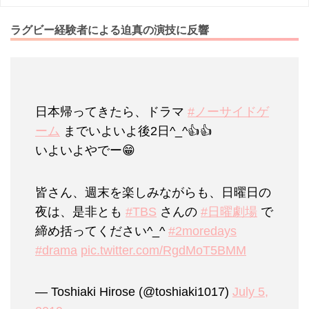
ラグビー経験者による迫真の演技に反響
日本帰ってきたら、ドラマ
#ノーサイドゲ
ーム
までいよいよ後2日^_^👍👍
いよいよやでー😁
皆さん、週末を楽しみながらも、日曜日の
夜は、是非とも
#TBS
さんの
#日曜劇場
で
締め括ってください^_^
#2moredays
#drama
pic.twitter.com/RgdMoT5BMM
— Toshiaki Hirose (@toshiaki1017)
July 5,