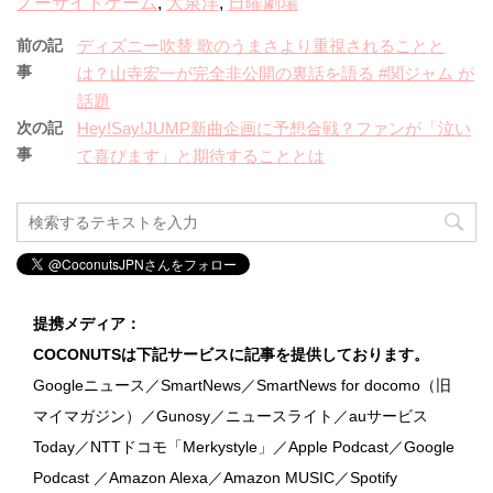
ノーサイドゲーム
,
大泉洋
,
日曜劇場
前の記
ディズニー吹替 歌のうまさより重視されることと
事
は？山寺宏一が完全非公開の裏話を語る #関ジャム が
話題
次の記
Hey!Say!JUMP新曲企画に予想合戦？ファンが「泣い
事
て喜びます」と期待することとは
提携メディア：
COCONUTSは下記サービスに記事を提供しております。
Googleニュース／SmartNews／SmartNews for docomo（旧
マイマガジン）／Gunosy／ニュースライト／auサービス
Today／NTTドコモ「Merkystyle」／Apple Podcast／Google
Podcast ／Amazon Alexa／Amazon MUSIC／Spotify