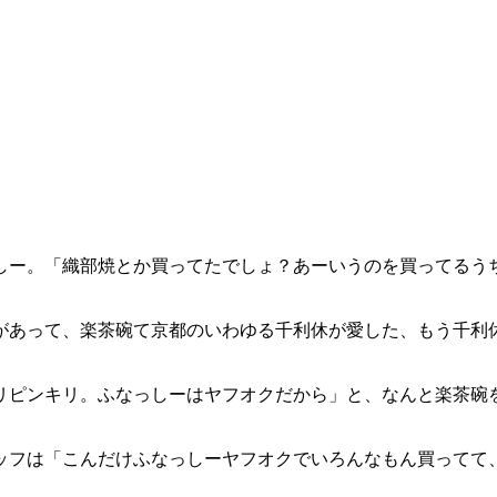
」
しー。「織部焼とか買ってたでしょ？あーいうのを買ってるう
があって、楽茶碗て京都のいわゆる千利休が愛した、もう千利
リピンキリ。ふなっしーはヤフオクだから」と、なんと楽茶碗
ッフは「こんだけふなっしーヤフオクでいろんなもん買ってて
。