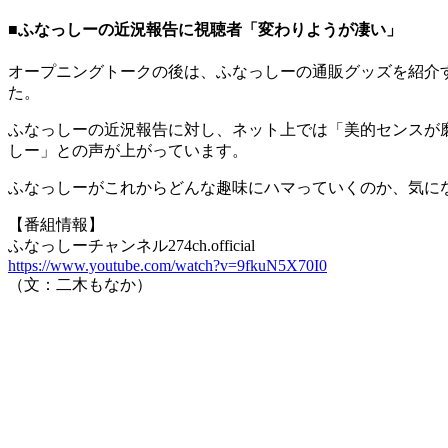
■ふなっしーの近況報告に視聴者「変わりようが凄い」
オープニングトークの後は、ふなっしーの通販グッズを紹介
た。
ふなっしーの近況報告に対し、ネット上では「美的センスが
しー」との声が上がっています。
ふなっしーがこれからどんな趣味にハマっていくのか、気に
【番組情報】
ふなっしーチャンネル274ch.official
https://www.youtube.com/watch?v=9fkuN5X70I0
（文：二木もなか）