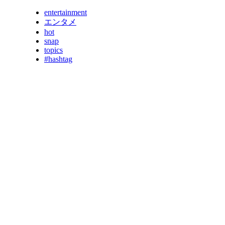
entertainment
エンタメ
hot
snap
topics
#hashtag