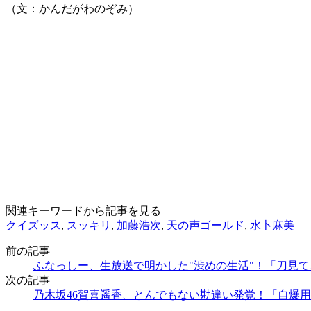
（文：かんだがわのぞみ）
関連キーワードから記事を見る
クイズッス
,
スッキリ
,
加藤浩次
,
天の声ゴールド
,
水卜麻美
前の記事
ふなっしー、生放送で明かした"渋めの生活"！「刀見
次の記事
乃木坂46賀喜遥香、とんでもない勘違い発覚！「自爆