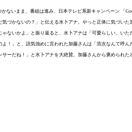
まま、番組は進み、日本テレビ系新キャンペーン 「Good For 
だ気づかないの？」と伝える水卜アナ。やっと正体に気づいた
じゃないかよ」と振り返ると、水卜アナは「可愛らしい、いた
のよ！」と、語気強めに言われた加藤さんは「浩次なんて呼ん
ンサーだね！」と水卜アナを大絶賛。加藤さんから褒められた