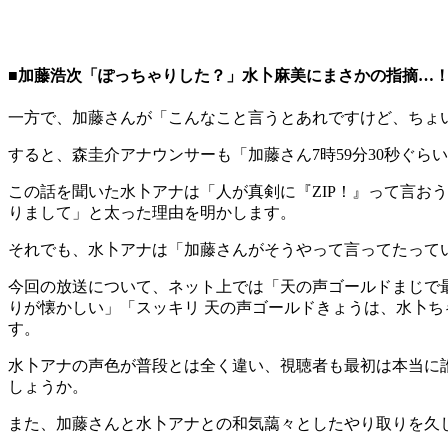
■加藤浩次「ぽっちゃりした？」水卜麻美にまさかの指摘…！
一方で、加藤さんが「こんなこと言うとあれですけど、ちょ
すると、森圭介アナウンサーも「加藤さん7時59分30秒ぐ
この話を聞いた水卜アナは「人が真剣に『ZIP！』って言お
りまして」と太った理由を明かします。
それでも、水卜アナは「加藤さんがそうやって言ってたって
今回の放送について、ネット上では「天の声ゴールドまじで
りが懐かしい」「スッキリ 天の声ゴールドきょうは、水卜
す。
水卜アナの声色が普段とは全く違い、視聴者も最初は本当に
しょうか。
また、加藤さんと水卜アナとの和気藹々としたやり取りを久