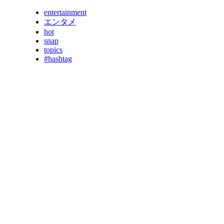
entertainment
エンタメ
hot
snap
topics
#hashtag