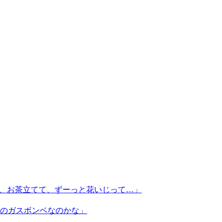
て、お茶立てて、ずーっと花いじって…」
用のガスボンベなのかな」