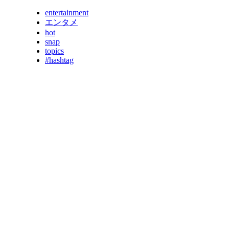
entertainment
エンタメ
hot
snap
topics
#hashtag