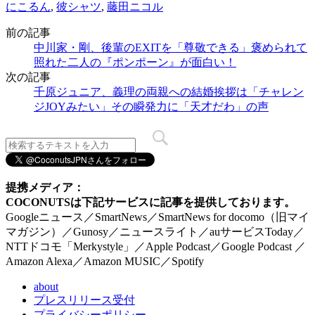
にこるん
,
彼シャツ
,
藤田ニコル
前の記事
中川家・剛、後輩のEXITを「尊敬できる」褒められて
照れた二人の『ポンポーン』が面白い！
次の記事
千原ジュニア、義理の両親への結婚挨拶は「チャレン
ジJOYみたい」その瞬発力に「天才だわ」の声
提携メディア：
COCONUTSは下記サービスに記事を提供しております。
Googleニュース／SmartNews／SmartNews for docomo（旧マイ
マガジン）／Gunosy／ニュースライト／auサービスToday／
NTTドコモ「Merkystyle」／Apple Podcast／Google Podcast ／
Amazon Alexa／Amazon MUSIC／Spotify
about
プレスリリース受付
プライバシーポリシー