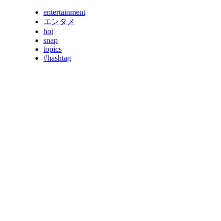
entertainment
エンタメ
hot
snap
topics
#hashtag