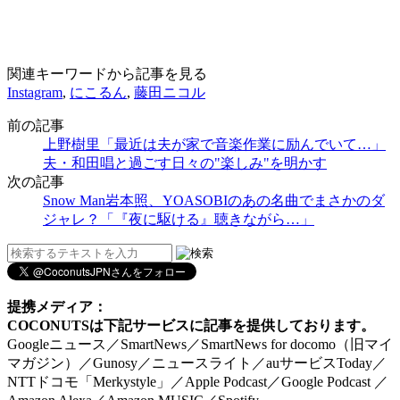
関連キーワードから記事を見る
Instagram
,
にこるん
,
藤田ニコル
前の記事
上野樹里「最近は夫が家で音楽作業に励んでいて…」
夫・和田唱と過ごす日々の"楽しみ"を明かす
次の記事
Snow Man岩本照、YOASOBIのあの名曲でまさかのダ
ジャレ？「『夜に駆ける』聴きながら…」
提携メディア：
COCONUTSは下記サービスに記事を提供しております。
Googleニュース／SmartNews／SmartNews for docomo（旧マイ
マガジン）／Gunosy／ニュースライト／auサービスToday／
NTTドコモ「Merkystyle」／Apple Podcast／Google Podcast ／