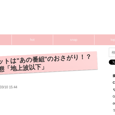
hot
snap
top
ットは"あの番組"のおさがり！？
悪態「地上波以下」
03/10 15:44
G