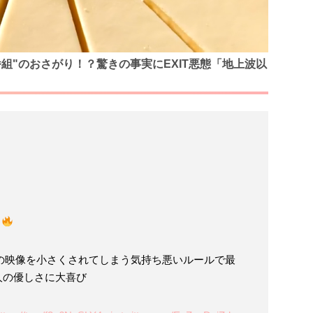
組"のおさがり！？驚きの事実にEXIT悪態「地上波以
の映像を小さくされてしまう気持ち悪いルールで最
人の優しさに大喜び