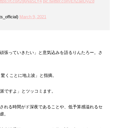
ttps://t.co/f2g6NaSLY4
pic.twitter.com/EnZaeDyiZd
fficial)
March 9, 2021
頑張っていきたい」と意気込みを語るりんたろー。さ
、驚くことに地上波」と指摘。
上派ですよ」とツッコミます。
される時間がド深夜であることや、低予算感溢れるセ
虐。