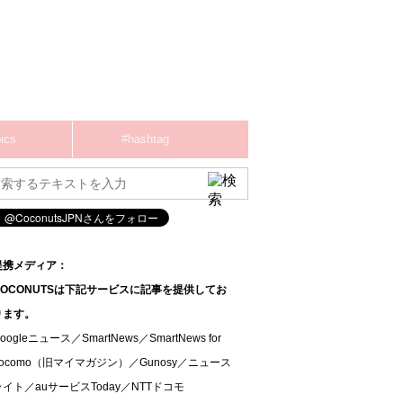
ics
#hashtag
提携メディア：
COCONUTSは下記サービスに記事を提供してお
ります。
oogleニュース／SmartNews／SmartNews for
docomo（旧マイマガジン）／Gunosy／ニュース
ライト／auサービスToday／NTTドコモ