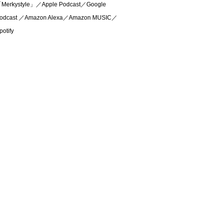
Merkystyle」／Apple Podcast／Google
odcast ／Amazon Alexa／Amazon MUSIC／
potify