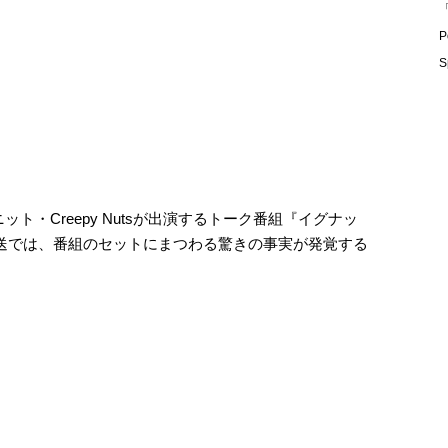
「
P
S
ニット・Creepy Nutsが出演するトーク番組『イグナッ
放送では、番組のセットにまつわる驚きの事実が発覚する