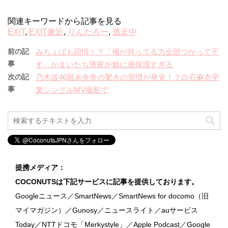
関連キーワードから記事を見る
EXIT
,
EXIT兼近
,
りんたろー
,
逃走中
前の記
みちょぱも同情！？「俺が持ってる力全部つかって干
事
す」かまいたち濱家が娘に過保護すぎる
次の記
乃木坂46堀未央奈の驚きの習慣が発覚！？白石麻衣卒
事
業シングルMV撮影で
提携メディア：
COCONUTSは下記サービスに記事を提供しております。
Googleニュース／SmartNews／SmartNews for docomo（旧
マイマガジン）／Gunosy／ニュースライト／auサービス
Today／NTTドコモ「Merkystyle」／Apple Podcast／Google