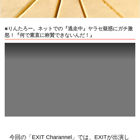
■りんたろー。ネットでの『逃走中』ヤラセ疑惑にガチ激
怒！『何で素直に称賛できないんだ！』
今回の「EXIT Charannel」では、EXITが出演し