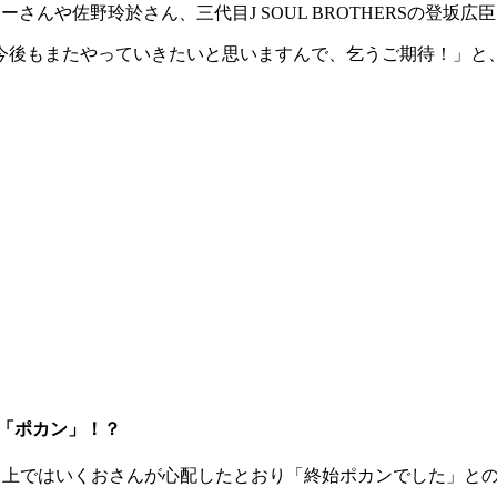
関口メンディーさんや佐野玲於さん、三代目J SOUL BROTHER
今後もまたやっていきたいと思いますんで、乞うご期待！」と
り「ポカン」！？
ト上ではいくおさんが心配したとおり「終始ポカンでした」と