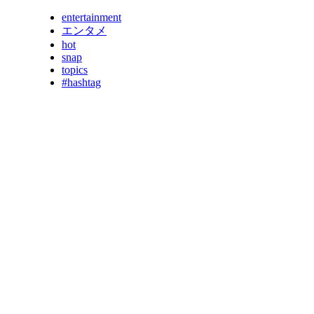
entertainment
エンタメ
hot
snap
topics
#hashtag