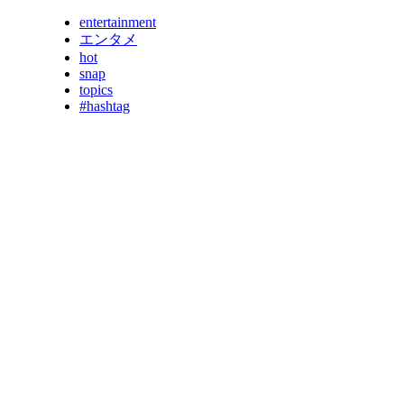
entertainment
エンタメ
hot
snap
topics
#hashtag