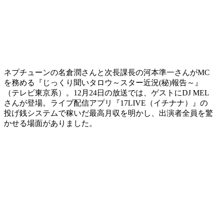
ネプチューンの名倉潤さんと次長課長の河本準一さんがMC
を務める『じっくり聞いタロウ～スター近況(秘)報告～』
（テレビ東京系）。12月24日の放送では、ゲストにDJ MEL
さんが登場。ライブ配信アプリ『17LIVE（イチナナ）』の
投げ銭システムで稼いだ最高月収を明かし、出演者全員を驚
かせる場面がありました。