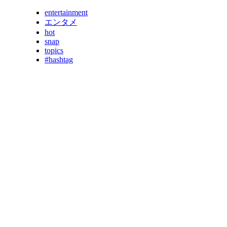
entertainment
エンタメ
hot
snap
topics
#hashtag