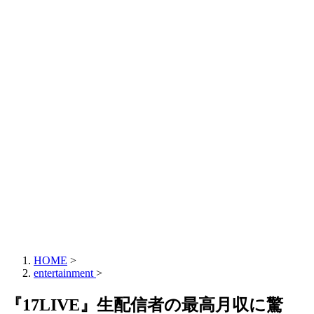
HOME
>
entertainment
>
『17LIVE』生配信者の最高月収に驚