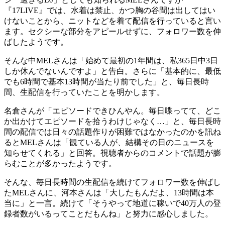
『17LIVE』では、水着は禁止、かつ胸の谷間は出してはい
けないことから、ニットなどを着て配信を行っていると言い
ます。セクシーな部分をアピールせずに、フォロワー数を伸
ばしたようです。
そんな中MELさんは「始めて最初の1年間は、私365日中3日
しか休んでないんですよ」と告白。さらに「基本的に、最低
でも6時間で基本13時間が当たり前でした」と、毎日長時
間、生配信を行っていたことを明かします。
名倉さんが「エピソードできひんやん。毎日喋ってて、どこ
か出かけてエピソードを拾うわけじゃなく…」と、毎日長時
間の配信では日々の話題作りが困難ではなかったのかを訊ね
るとMELさんは「観ている人が、結構その日のニュースを
知らせてくれる」と回答。視聴者からのコメントで話題が膨
らむことが多かったようです。
そんな、毎日長時間の生配信を続けてフォロワー数を伸ばし
たMELさんに、河本さんは「大したもんだよ、13時間は本
当に」と一言。続けて「そうやって地道に稼いで40万人の登
録者数がいるってことだもんね」と努力に感心しました。