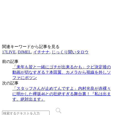
関連キーワードから記事を見る
17LIVE
,
DJMEL
,
イチナナ
,
じっくり聞いタロウ
前の記事
「来年も皆と一緒にゴチが出来るかも」クビ決定後の
動画が切なすぎる？本田翼、カメラから視線を外しソ
ファにポツン
次の記事
「スタッフさんが止めてんですよ」内村光良が赤裸々
に明かした欅坂46との壮絶すぎる舞台裏！『私は出ま
す。絶対出ます』