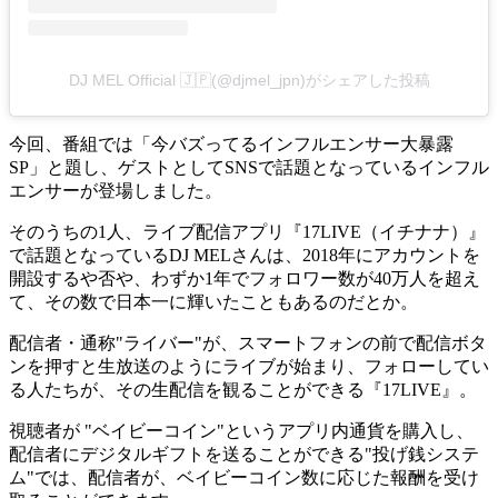
DJ MEL Official 🇯🇵(@djmel_jpn)がシェアした投稿
今回、番組では「今バズってるインフルエンサー大暴露
SP」と題し、ゲストとしてSNSで話題となっているインフル
エンサーが登場しました。
そのうちの1人、ライブ配信アプリ『17LIVE（イチナナ）』
で話題となっているDJ MELさんは、2018年にアカウントを
開設するや否や、わずか1年でフォロワー数が40万人を超え
て、その数で日本一に輝いたこともあるのだとか。
配信者・通称"ライバー"が、スマートフォンの前で配信ボタ
ンを押すと生放送のようにライブが始まり、フォローしてい
る人たちが、その生配信を観ることができる『17LIVE』。
視聴者が "ベイビーコイン"というアプリ内通貨を購入し、
配信者にデジタルギフトを送ることができる"投げ銭システ
ム"では、配信者が、ベイビーコイン数に応じた報酬を受け