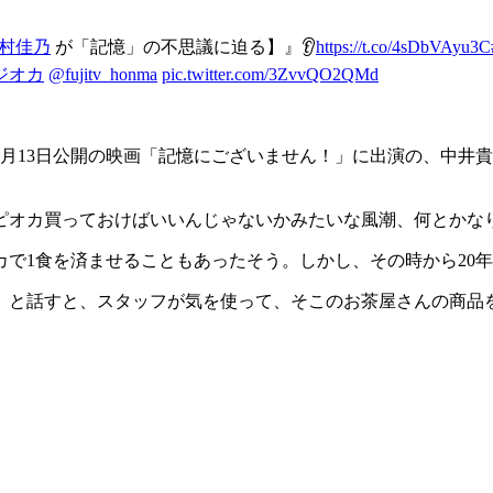
木村佳乃
が「記憶」の不思議に迫る】』👂
https://t.co/4sDbVAyu3C
ジオカ
@fujitv_honma
pic.twitter.com/3ZvvQO2QMd
9月13日公開の映画「記憶にございません！」に出演の、中井
ピオカ買っておけばいいんじゃないかみたいな風潮、何とかな
で1食を済ませることもあったそう。しかし、その時から20
」と話すと、スタッフが気を使って、そこのお茶屋さんの商品