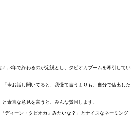
は2，3年で終わるのが定説とし、タピオカブームを牽引してい
、「今お話し聞いてると、我慢て言うよりも、自分で店出した
」と素直な意見を言うと、みんな賛同します。
「『ディーン・タピオカ』みたいな？」とナイスなネーミング