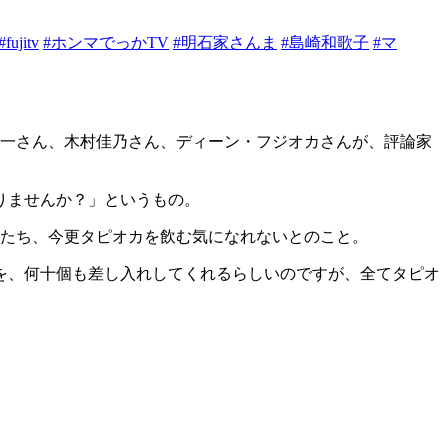
#fujitv
#ホンマでっかTV
#明石家さんま
#島崎和歌子
#マ
貴一さん、木村佳乃さん、ディーン・フジオカさんが、評論家
りませんか？」というもの。
年たち、今更タピオカを飲む気になれないとのこと。
を、何十個も差し入れしてくれるらしいのですが、全てタピオ