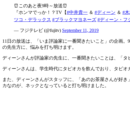
⏰このあと夜9時～放送⏰
『ホンマでっか！？TV【
#中井貴一
＆
#ディーン
＆
#
ツコ・デラックス
#ブラックマヨネーズ
#ディーン・フ
— フジテレビ (@fujitv)
September 11, 2019
11日の放送は、「いま評論家に一番聞きたいこと」の企画。
の先生方に、悩みを打ち明けます。
ディーンさんが評論家の先生に、一番聞きたいことは、「タ
ディーンさんは、学生時代にタピオカを飲んでおり、タピオカ
また、ディーンさんがスタッフに、「あのお茶屋さんが好き
カなのが、ネックとなっていると打ち明けました。