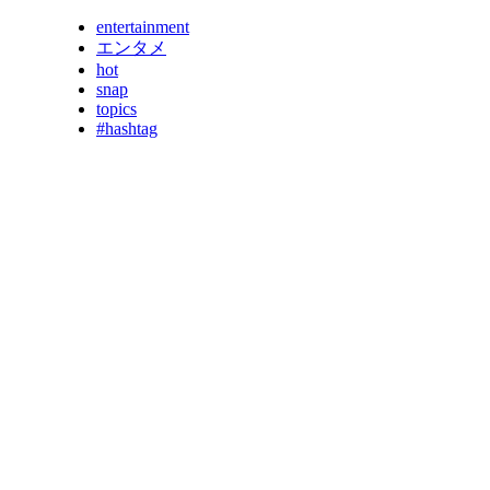
entertainment
エンタメ
hot
snap
topics
#hashtag