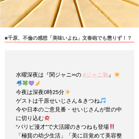
■千原、不倫の感想「美味いよね」文春砲でも懲りず！？
水曜深夜は『関ジャニ∞の
#ジャニ勉
』
今夜は深夜0時25分
ゲストは千原せいじさん＆きつね
今や日本のご意見番・せいじさんが世の中
に切り込む
“パリピ漫才”で大活躍のきつねも登場
「極貧の幼少生活」「美に目覚めて美容整