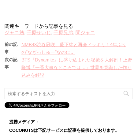
関連キーワードから記事を見る
ジャニ勉
,
千原せいじ
,
千原兄弟
,
関ジャニ
前の記
NMB48渋谷凪咲、薮下柊と再会ドッキリ！4年ぶり
事
の"なぎっしゅー"なのに…
次の記
BTS『Dynamite』に盛り込まれた秘策を大解剖！上野
事
隆博「一番大事なところでは…」世界を意識した作り
込みを解説
提携メディア：
COCONUTSは下記サービスに記事を提供しております。