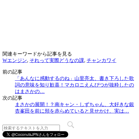
関連キーワードから記事を見る
Wエンジン
,
それって実際どうなの課
,
チャンカワイ
前の記事
「あんなに感動するのね」山里亮太、書き下ろした歌
詞の意味を知り歓喜！マカロニえんぴつが抜粋したの
はまさかの…
次の記事
まさかの展開！？南キャン・しずちゃん、大好きな銀
杏峯田を前に頬を赤らめていると見せかけ、実は…