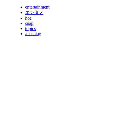
entertainment
エンタメ
hot
snap
topics
#hashtag