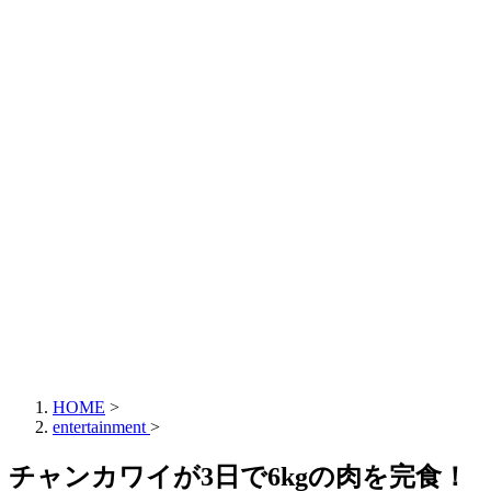
HOME
>
entertainment
>
チャンカワイが3日で6kgの肉を完食！