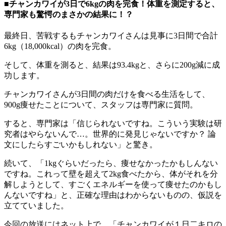
■チャンカワイが3日で6kgの肉を完食！体重を測定すると、
専門家も驚愕のまさかの結果に！？
最終日、苦戦するもチャンカワイさんは見事に3日間で合計
6kg（18,000kcal）の肉を完食。
そして、体重を測ると、結果は93.4kgと、さらに200g減に成
功します。
チャンカワイさんが3日間の肉だけを食べる生活をして、
900g痩せたことについて、スタッフは専門家に質問。
すると、専門家は「信じられないですね。こういう実験は研
究者はやらないんで…。世界的に発見じゃないですか？ 論
文にしたらすごいかもしれない」と驚き。
続いて、「1kgぐらいだったら、痩せなかったかもしんない
ですね。これって壁を超えて2kg食べたから、体がそれを分
解しようとして、すごくエネルギーを使って痩せたのかもし
んないですね」と、正確な理由はわからないものの、仮説を
立てていました。
今回の放送にはネット上で、「チャンカワイが１日二キロの