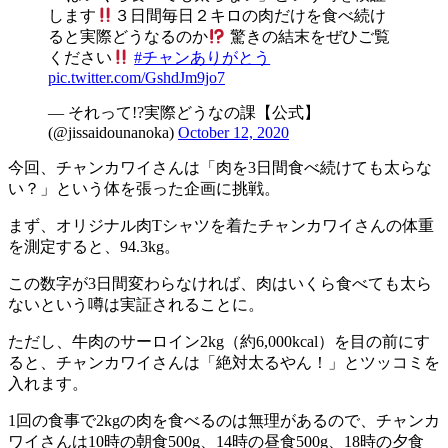
します
３日間毎日２キロの肉だけを食べ続け
ると実際どうなるのか
驚きの結末をぜひご覧
ください
#チャンありがとう
pic.twitter.com/GshdJm9jo7
— それって!?実際どうなの課【公式】
(@jissaidounanoka)
October 12, 2020
今回、チャンカワイさんは「肉を3日間食べ続けても太らな
い？」という体を張った企画に挑戦。
まず、オリジナル肉Tシャツを着たチャンカワイさんの体重
を測定すると、94.3kg。
この数字が3日間変わらなければ、肉はいくら食べても太ら
ないという噂は実証されることに。
ただし、牛肉のサーロイン2kg（約6,000kcal）を目の前にす
ると、チャンカワイさんは「絶対太るやん！」とツッコミを
入れます。
1回の食事で2kgの肉を食べるのは無理があるので、チャンカ
ワイさんは10時の朝食500g、14時の昼食500g、18時の夕食