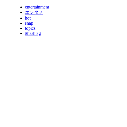
entertainment
エンタメ
hot
snap
topics
#hashtag