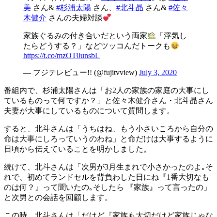
美
さん&
#杉浦太陽
さん、
#北斗晶
さん&
#佐々
木健介
さんの夫婦対談
家族ぐるみの付き合いだという両家
「浮気し
たらどうする？」などツッコんだトークも
https://t.co/mzOT0unsbL
— フジテレビュー!! (@fujitvview)
July 3, 2020
番組内で、杉浦太陽さんは「お2人の家族の家庭の大事にし
ているものって何ですか？」と佐々木健介さん・北斗晶さん
夫妻が大事にしているものについて質問します。
すると、北斗さんは「うちはね、もう小さいころから自分の
命は大事にしろっていうのわね」と命だけは大事するように
日頃から伝えていることを明かしました。
続けて、北斗さんは「次男が3月生まれで小さかったのよ｡そ
れで、初めてランドセルを背負わした日にね『1番大切なも
のは何？』って聞いたの｡そしたら 『家族』って言ったの」
と次男との会話を回顧します。
この時、北斗さんは「だけど『家族も大切だけど家族じゃな