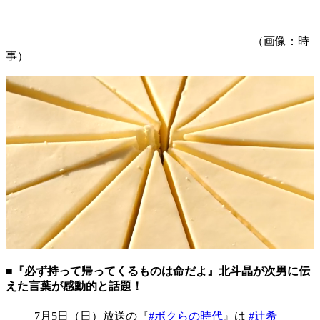
（画像：時
事）
■『必ず持って帰ってくるものは命だよ』北斗晶が次男に伝
えた言葉が感動的と話題！
7月5日（日）放送の『
#ボクらの時代
』は
#辻希