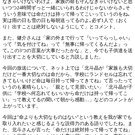
なきゃいけないわけよ。家族の命も守んなきゃいけないと思
いつつ24時間ずっと一緒にいられるわけじゃないからさ｡そ
ういう意味では命だけは持って帰ってこいっていうのをね｡
実は雨の日も雪の日も毎朝送ってるのよ｡必ず1人で（おく
り）出すことは絶対しないようにして」とコメント。
また、健介さんは「家の外まで行って『いってらっしゃい』
って『気を付けてね』って『無事に帰ってくるんだよ』っ
て｡この3つの言葉が大事だったかな」と、今でも子供達を送
り出すことを大切にしていると力説しました。
今回の放送について、ネット上では「北斗晶が『家族も大切
だけど一番大切なのは命だから、学校にランドセルは忘れて
きてもいいけど命は毎日持って帰ってきてね』て言ったって
いうのも素晴らしい」「親として見習いたい」「北斗晶が子
供に『学校へ何忘れてもいいから命だけは持って帰ってこ
い』って教えてるの聞いて朝から感動…」などのコメントが
上がっています。
今回は"命よりも大切なものはない"という教えを我が家でも
取り入れたいと感じるような説得力のある語りでしたね。ま
た、北斗さんが言った「命だけは絶対持って帰ってきてね」